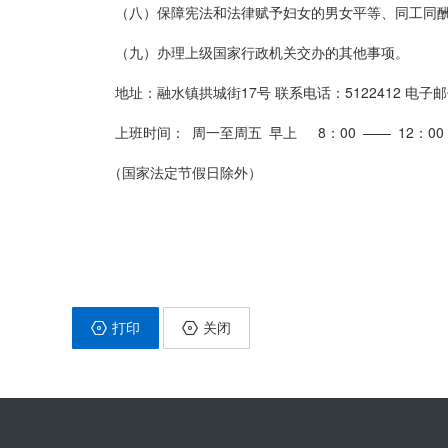
（八）保障宪法和法律赋予妇女的男女平等、同工同酬
（九）办理上级国家行政机关交办的其他事项。
地址：融水镇拱城街17号 联系电话：5122412 电子邮件：r
上班时间： 周一至周五 早上 8：00 —— 12：00 下
（国家法定节假日除外）
打印
关闭