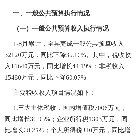
一、一般公共预算执行情况
（一）一般公共预算收入执行情况
1-8
月累计，
全
县
完
成
一般公共
预算收入
32120
万元，同比下降
36.16%
。其中，税收收
入
16640
万元，同比增长
44.19%
；非税收入
15480
万元，同比下降
60.07%
。
主要税收收入项目情况如下：
1.
三大主体税收：国内增值税
7006
万元，
同比增长
30.95%
；企业所得税
1303
万元，同
比增长
28.25%
；个人所得税
310
万元，同比增