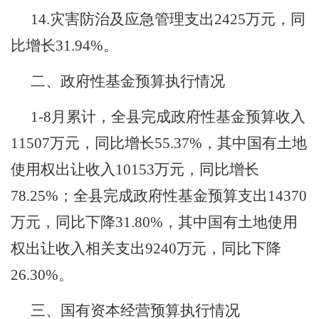
14.
灾害防治及应急管理支出
2425
万元，同
比增长
31.94%
。
二、政府性基金预算执行情况
1-8
月累计，
全
县完成
政府性基金
预算收入
11507
万元，同比增长
55.37%
，其中
国有土地
使用权出让收入
10153
万元，同比增长
78.25%
；
全
县
完
成
政府性基金预
算支出
14370
万元，同比下降
31.80%
，其中
国有土地使用
权出让收入相关支出
9240
万元，同比下降
26.30%
。
三、国有资本经营预算执行情况