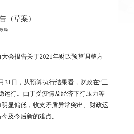
报告（草案）
财政局
向大会报告关于
2021年财政预算调整方
0月31日，从预算执行结果看，财政在“三
稳
运行
。
由于
受疫情及经济下行压力等
力
明显偏低
，收支矛盾异常突出、财政运
当今及今后新
的难点
。