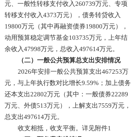
元、一般性转移支付收入
260739
万元、专项
转移支付收入
4373
万元）
，
债务转贷收入
19800
万元（
其中
再融资债券
19800
万元）
，
动用预算稳定调节基金
103735
万元，上年结
余收入
47998
万元
，
总收入
497614
万元。
（二）一般公共预算总支出
安排
情况
2026
年安排
一般公共预算支出
467253
万
元
，与上年执行数对比增长
9.59
%
；
加上
债务
还本支出
22802
万元
（
其中：一般债券
22289
万元、外债
513
万元）
，
上解支出
7559
万元
，
总支出
497614
万元。
收支相抵，
收支平衡。详见附件
1