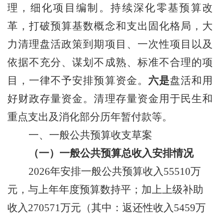
理，细化项目编制。
持续深化零基预算改
革，
打破预算基数概念和支出固化格局，大
力清理盘活政策到期项目、一次性项目以及
依据不充分、谋划不成熟、标准不合理的项
目，一律不予安排预算资金。
六是
盘活和用
好财政存量资金。清理存量资金用于民生和
重点支出及消化部分历年暂付款等。
一、一般公共预算收支草案
（一）一般公共预算总收入
安排
情况
2026
年安排
一般公共预算收入
55510
万
元
，与上年年度预算数持平
；
加上
上级补助
收入
270571
万元
（
其中：返还性收入
5459
万