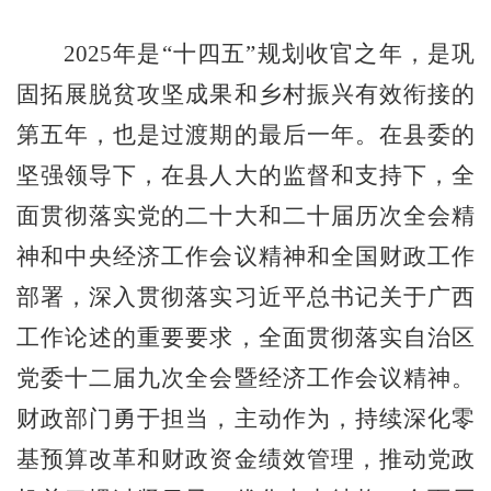
202
5
年
是
“十四五”规划收官之年，是
巩
固拓展脱贫攻坚成果和乡村振兴有效衔接的
第五年，也是过渡期的最后一年
。
在县委的
坚强领导下，在县人大的监督和支持下，
全
面
贯彻
落实党的二十大和二十届历次全会精
神和中央经济工作会议精神和全国财政工作
部署，深入
贯彻
落实习近平总书记关于广西
工作论述的重要要求，全面
贯彻
落实
自治区
党委十二届九次全会暨经济工作会议精神。
财政部门勇于担当，主动作为，
持续深化
零
基预算
改革和财政资金绩效管理，推动党政