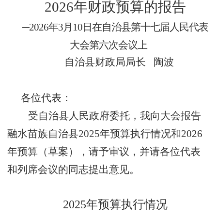
202
6
年
财政
预算的报告
─
202
6
年
3
月
10
日在自治县第十七届
人民代表
大会
第
六
次会议
上
自治县财政局局长
陶波
各位代表：
受
自治县人民政府
委托，我
向大会
报告
融水苗族自治县
202
5
年预算执行情况和
202
6
年预算（草案），请予审议，并请各位
代表
和列席会议的同志提出意见。
202
5
年预算执行情况