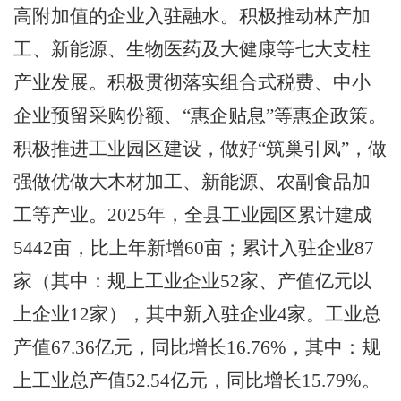
高附加值的企业入驻融水。积极推动林产加
工、新能源、生物医药及大健康等七大支柱
产业发展。积极贯彻
落实组合式税费
、
中小
企业预留
采购
份额
、
“
惠企贴息
”等惠企政策。
积极推进工业园区建设，做好“筑巢引凤”，做
强做优做大木材加工、新能源、农副食品加
工等产业。
2025
年，全县工业园区累计建成
5442
亩，比上年新增
60
亩；累计入驻企业
87
家（其中：规上工业企业
52
家、产值亿元以
上企业
12
家），其中新入驻企业
4
家。工业总
产值
67.36
亿元，同比增长
16.76%
，其中：规
上工业总产值
52.54
亿元，同比增长
15.79%
。