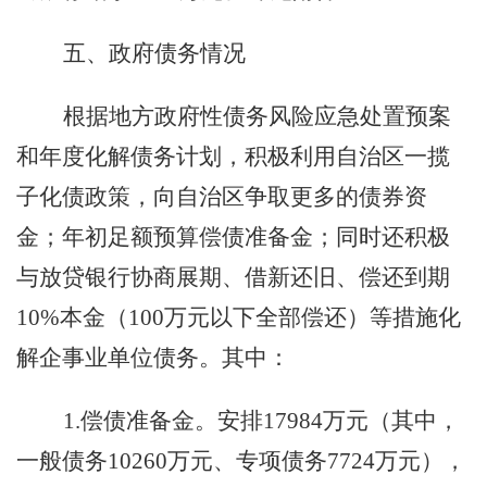
五、政府债务情况
根据地方政府性债务风险应急处置预案
和年度化解债务计划，
积极利用自治区一揽
子化债政策，向
自治区争取更多的债券资
金；
年初足额预算偿债准备金
；同时还积极
与放贷银行协商展期、借新还旧、偿还到期
10%
本金（
100
万元以下全部偿还）等措施化
解
企事业
单位
债务。
其中：
1.
偿债准备金。安排
17984
万元（其中，
一般债务
10260
万元、专项债务
7724
万元），