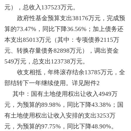
元）
，
总收入
137523
万元。
政府性基金预算支出
38176
万元
，
完成预
算的
73.47
%
，同比
下降
36.56
%
；
加上
债务还
本支出
85013
万元
（
其中：专项债券
2115
万
元、转换存量债务
82898
万元），调出资金
549
万元
，
总支出
123738
万元。
收支相抵，年终滚存结余
13785
万元
，
全
部结转下一年继续使用
。
详见附件
2
其中：
国有土地使用权出让收入
4949
万
元，为预算的
89.98
%
，同比下降
43.38
%
；
国
有土地使用权出让收入安排的支出
3253
万
元，为预算的
97.75
%
，同比
下降
48.90
%
。