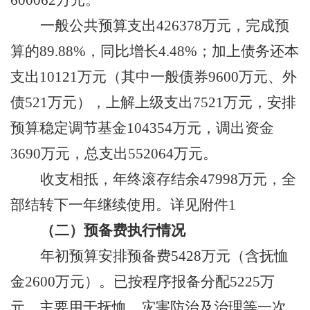
600062
万元。
一般公共预算支出
426378
万元，完成预
算的
89.88
%
，同比
增长
4.48
%
；
加上
债务还本
支出
10121
万元（其中一般债券
9600
万元、外
债
521
万元），上解上级支出
7521
万元，安排
预算稳定调节基金
104354
万元，调出资金
3690
万元，
总支出
552064
万元
。
收支相抵，年终滚存结余
47998
万元
，全
部结转下一年继续使用
。
详见附件
1
（二）预备费执行情况
年初预算安排预备费
5428
万元
（含抚恤
金
2600
万元）
。已
按程序报备分配
5225
万
元，主要用于抚恤、灾害防治及治理等一次