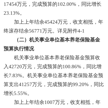
17454
万元
，
完成预算的
102.00
%
，同比
增长
23.13
%
。
加上
上年结余
45424
万元
，
收支相抵
，
年
终滚存结余
56771
万元。
详见附件
4-1
（
二
）机关事业单位基本养老保险基金
预算执行情况
机关事业单位基本养老保险基金预算收
入
42720
万元
，
完成预算的
100.86
%
，同比
增
长
7.83
%
。机关事业单位基本养老保险基金预
算支出
41257
万元
，
完成预算的
99.20
%
，同比
增长
5.55
%
。
加上
上年结余
1007
万元
，
收支相抵，年