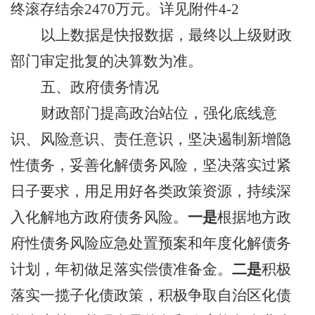
终滚存结余
2470
万元。
详见附件
4-2
以上数据是
快报
数据，最终以上级财政
部门审定批复的决算数为准。
五、政府债务情况
财政部门提高政治站位，
强化
底线
意
识、风险意识、
责任意识，
坚决遏制新增隐
性债务
，妥善化解债务风险，坚决落实过紧
日子要求，用足用好各类政策资源
，
持续深
入化解地方政府债务风险。
一是
根据
地方政
府性债务风险应急处置预案
和
年度化解债务
计划，
年初做足落实偿债准备金
。
二
是
积极
落实一揽子化债政策，积极争取自治区化债