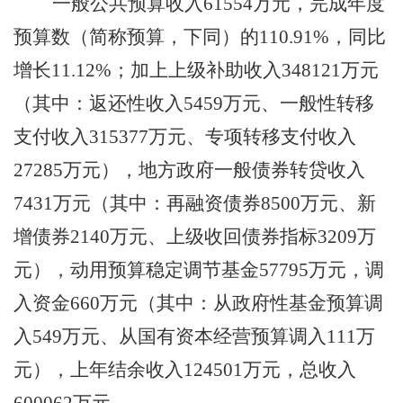
一般公共预算收入
61554
万元，完成
年度
预算数
（
简称预算，下同）
的
110.91
%
，同比
增长
11.12
%
；
加上
上级补助收入
348121
万元
（
其中：返还性收入
5459
万元、一般性转移
支付收入
315377
万元、专项转移支付收入
27285
万元）
，
地方政府一般债券转贷收入
7431
万元
（
其中：再融资债券
8500
万元、新
增债券
2140
万元、上级收回债券指标
3209
万
元）
，
动用预算稳定调节基金
57795
万元
，调
入资金
660
万元（其中：从政府性基金预算调
入
549
万元、从国有资本经营预算调入
111
万
元），
上年结余收入
124501
万元
，总收入