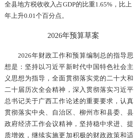
全县地方税收收入占
GDP
的比重
1.65%
，比上
年上升
0.01
个百分点。
202
6
年预算草案
2
02
6
年财政工作和预算编制总的指导思
想是：坚持以习近平新时代中国特色社会主
义思想为指导，
全面
贯彻
落实党的二十大和
二十届历次全会精神
，
深入
贯彻
落实习近平
总书记关于广西工作论述的重要要求，
认真
贯彻落实中央、自治区、柳州市
和县委、县
政府经济工作会议精神
，坚持稳中求进、提
质增效，继续实施更加积极的财政政策和适