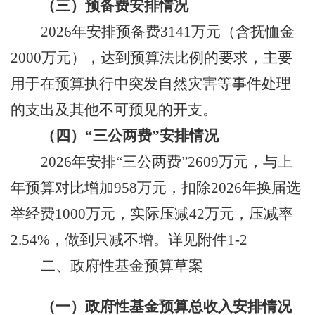
（三）预备费
安排
情况
2026
年安排
预备费
3141
万元
（
含抚恤金
2000
万元）
，
达到预算法比例的要求
，主要
用于
在
预算执行中突发自然灾害等事件处理
的支出及其他不可预见的开支
。
（四）
“三公
两费
”
安排
情况
202
6
年
安排
“
三公两费
”
2609
万元
，与上
年预算对比增加
958
万元，扣除
2026
年换届选
举经费
1000
万元，实际压减
42
万元，压减率
2.54%
，做到只减不增
。详见附件
1
-2
二、政府性基金
预算草案
（一）政府性基金预算总收入安排情况