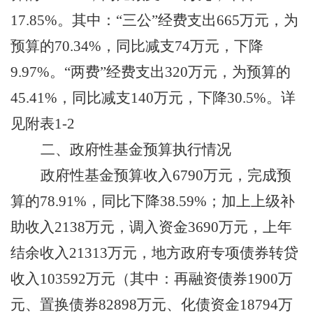
17.85%
。其中：
“
三公
”
经费支出
665
万元，
为
预算
的
70.34
%
，同比减支
74
万元，下降
9.97%
。
“
两费
”
经费支出
320
万元，
为
预算
的
45.41
%
，同比减支
140
万元，下降
30.5%
。
详
见附表
1-2
二、政府性基金预算执行情况
政府性基金预算收入
6790
万
元
，
完成预
算的
78.91
%
，
同比
下降
38.59
%
；
加上
上级补
助收入
2138
万元
，调入资金
3690
万元，上年
结余收入
21313
万元，
地方政府专项债券转贷
收入
103592
万元
（
其中：再融资债券
1900
万
元、置换债券
82898
万元、化债资金
18794
万