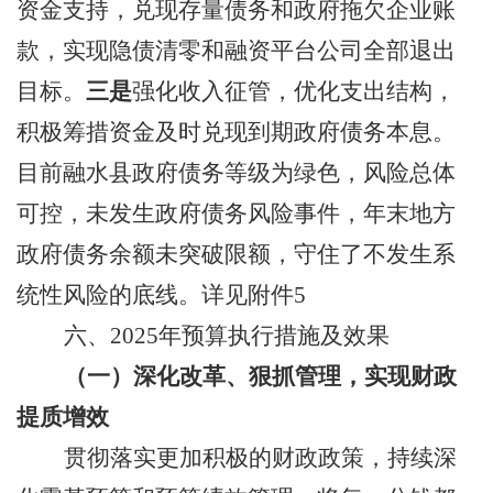
资金支持，兑现存量债务和
政府拖欠企业账
款，实现
隐债
清零和融资平台公司全部退出
目标
。
三是
强化收入征管，
优化支出结构，
积极筹
措资金及时兑现到期政府债务本息
。
目前
融水县
政府债务
等级为绿色，
风险总体
可控，未发生政府债务风险事件，年末地方
政府债务余额
未突破限额，
守住了不发生系
统性风险的底
线。
详见附件
5
六
、
202
5
年预算执行措施及效果
（
一）深化改革、狠抓管理，实现财政
提质增效
贯彻
落实更加积极的财政政策，持续深