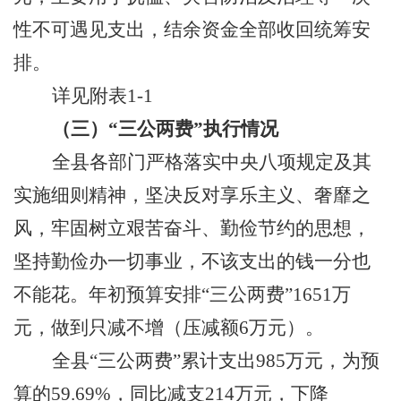
性不可遇见支出，结余资金全部收回统筹安
排。
详见附表
1-1
（
三
）
“三公两费”执行情况
全县各部门
严格落实中央八项规定及其
实施细则精神，坚决反对享乐主义、奢靡之
风，牢固树立艰苦奋斗、勤俭节约的思想，
坚持勤俭办一切事业，不该支出的钱一分也
不能花。
年初
预算安排
“
三公两费
”
1651
万
元，做到只减不增（压减额
6
万元）。
全县
“
三公两费
”
累计
支出
985
万元，
为
预
算
的
59.69
%
，
同比减支
214
万元，下降