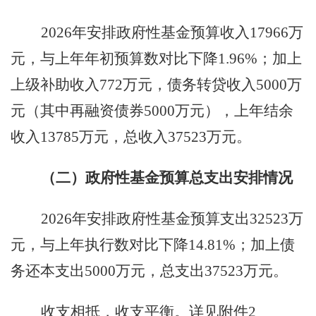
2026
年安排
政府性基金预算收入
17966
万
元
，
与上年年初预算数对比下降
1.96%
；加上
上级补助收入
772
万元，
债务转贷收入
5000
万
元（
其中
再融资债券
5000
万元）
，上年结余
收入
13785
万元
，
总收入
37523
万元。
（二）政府性基金预算总支出安排情况
2026
年安排政府性基金预算支出
32523
万
元，与上年执行数对比下降
14.81%
；加上债
务还本支出
5000
万元，总支出
37523
万元。
收支相抵，收支平衡。详见附件
2