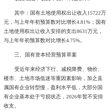
其中：
国有土地使用权出让收入
15722
万
元，
与上年年初预算数对比增长
4.81%
；
国有
土地使用权出让收入安排的支出
8631
万元
，
与上年年初预算数对比增长
4.75%
。
三、国有资本经营预算草案
受近年来经济下行、减税降费、物价、
楼市、土地市场低迷等重因素影响，加之县
属国有企业转型慢，盈利水平
低
，大部分国
有企业基本处于亏损状态，
2026
年暂不安排
收支。