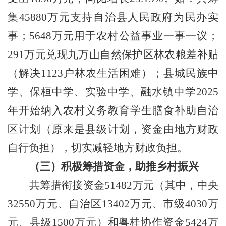
集
45880
万元支持自治县人民政府为民办实
事；
5648
万元用于农村公益事业一事一议；
291
万元兑现九万山自然保护区林农粮差补贴
（解决
1123
户林农生活困难）；县城民族中
学、保桓中学、实验中学、融水镇中学
2025
年开始纳入农村义务教育学生膳食补助自治
区计划（原来是县级计划，资金由地方财政
自行负担），切实减轻地方财政负担
。
（三）积极筹措资金
，助推乡村振兴
共筹措衔接资金
51482
万元（其中，中央
32550
万元、自治区
13402
万元、市级
4030
万
元、县级
1500
万元）和粤桂协作资金
5424
万