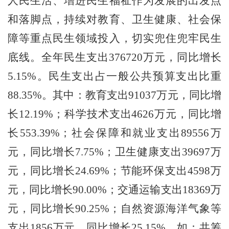
人民生活、增进民生福祉作为发展的出发点
和落脚点，持续对教育、卫生健康、社会保
障等重点民生领域投入，切实兜住兜牢民生
底线。全年
民生支出
376720
万元，
同比增长
5.15%
。
民生支出占一般公共预算支出比重
88.35
%
。
其中：教育支出
91037
万元，同比增
长
12.19%
；科学技术支出
4626
万元，同比增
长
553.39%
；社会保障和就业支出
89556
万
元，同比增长
7.75%
；卫生健康支出
39697
万
元，同比增长
24.69%
；节能环保支出
4598
万
元，同比增长
90.00%
；交通运输支出
18369
万
元，同比增长
90.25%
；自然资源海洋气象等
支出
1856
万元，同比增长
25.15%
。如：共筹