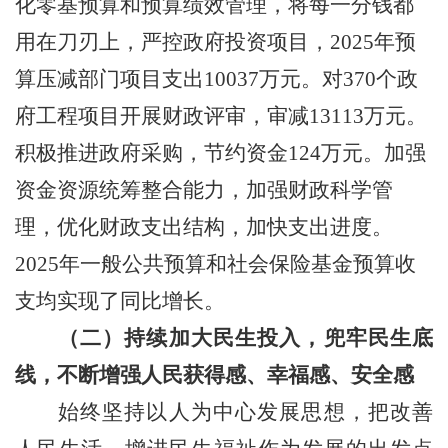
化零基预算和预算绩效管理
，将每一分钱都
用在刀刃上，严控政府投资项目，
2025
年预
算压减
部门
项目支出
10037
万元
。对
370
个
政
府
工程项目
开展财政评审，
审减
1311
3
万元
。
积极推进
政府采购
，
节约资金
12
4
万元
。
加强
资金资源统筹整合能力，加强财政科学管
理，优化财政支出结构，加快支出进度。
2025
年一般公共预算和社会保险基金预算收
支均实现了同比增长。
（
二）持续加大民生投入，
兜牢民生底
线
，
不断增强人民获得感、幸福感、安全感
始终坚持以人为中心发展思想，把改善