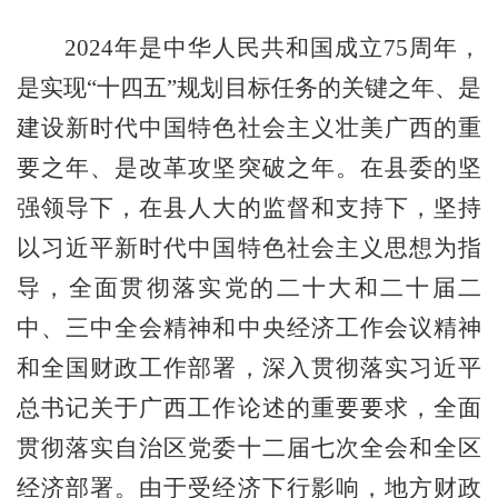
2024
年是中华人民共和国成立
75
周
年，
是实现
“十四五”规划目标任务的关键之年、是
建设新时代中国特色社会主义壮美广西的重
要之年、是改革攻坚突破之年
。
在县委的坚
强领导下，在县人大的监督和支持下，
坚持
以习近平新时代中国特色社会主义思想为指
导，
全面
贯彻
落实党的二十大和二十届二
中、三中全会精神和中央经济工作会议精神
和全国财政工作部署，深入
贯彻
落实习近平
总书记关于广西工作论述的重要要求，全面
贯彻
落实自治区党委十二届七次全会和全区
经济部署。
由于
受
经济下行
影响
，
地方
财政