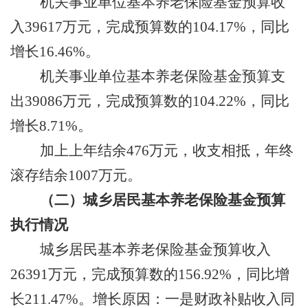
机关事业单位基本养老保险基金预算收
入
39617
万
元
，
完成预算数的
104.17
%
，同比
增长
16.46
%
。
机关事业单位基本养老保险基金预算支
出
39086
万
元
，
完成预算数的
104.22
%
，同比
增长
8.71
%
。
加上
上年结余
476
万元
，
收支相抵，年终
滚存结余
1007
万元。
（
二
）城乡居民基本养老保险基金预算
执行情况
城乡居民基本养老保险基金预算收入
26391
万
元
，
完成预算数的
156.92
%
，同比
增
长
211.47
%
。增长原因：一是财政补贴收入同