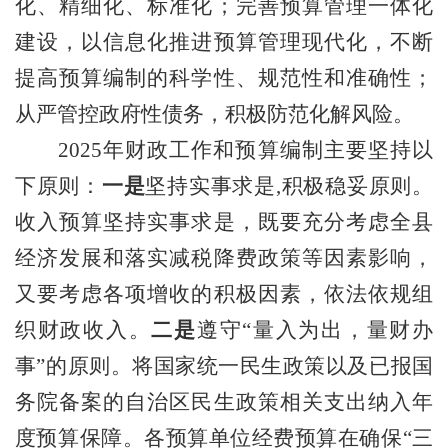
化、精细化、标准化；完善预算管理一体化
建设，以信息化推进预算管理现代化，不断
提高预算编制的科学性、规范性和准确性；
从严管控政府性债务，积极防范化解风险。
202
5
年财政工作和预算编制主要坚持以
下原则：
一是
坚持实事求是
,
积极稳妥原则。
收入预算坚持实事求是，既要充
分考虑全县
经济发展和落实减税降费政策等因素影响，
又要考虑各项增收的积极因素，依法依规组
织财政收入。
二是
遵守
“量入为出，量财办
事”的原则。
将国家统一民生政策以及已报国
务院备案的自治区民生政策相关支出纳入年
度预算保障。
各预算单位经费预算在确保
“三