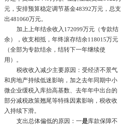
元，安排预算稳定调节基金
48392
万元，
总支
出
481060
万
元
。
加上
上年结余收入
172099
万
元
（
专款结
余）
，
收支相抵，年终滚存结余
118015
万
元
（全部为专款结余，结转下一年继续使
用）
。
税收
收入减少主要原因
：
受经济不景气
和房地产持续低迷影响，加之
去年同期中小
微企业缓税入库抬高基数、去年年中出台的
部分减税政策翘尾等特殊因素影响，税收收
入持续下滑
。
支出总体偏低的原因：
一
是
库款
保障不