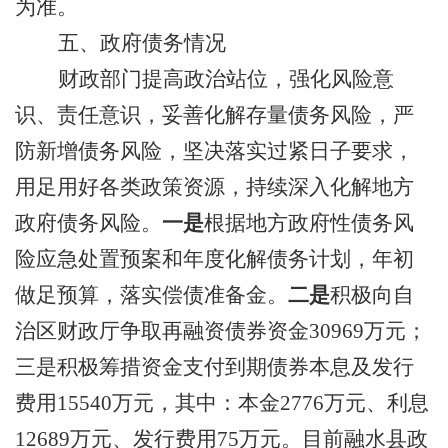
为准。
五、政府债务情况
财政部门提高政治站位，
强化
风险意
识、
责任意识，妥善化解存量债务风险，严
防新增债务风险，坚决落实过紧日子要求，
用足用好各类政策资源
，
持续深入化解地方
政府债务风险。
一是
根据
地方政府性债务风
险应急处置预案
和
年度化解债务计划，
年初
做足预算，落实偿债准备金
。
二
是
积极向自
治区财政厅争取再融
资
债券资金
30969
万
元；
三是
积极筹措资金
支付到期债券本息及发行
费用
15540
万元，其中：本金
2776
万元、利息
12689
万元、发行费用
75
万元。
目前
融水县
政