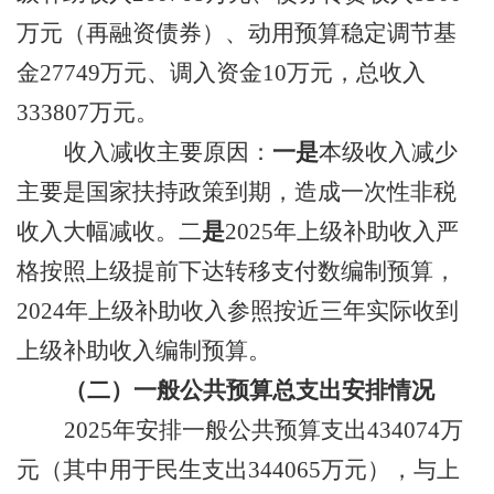
万元（再融资债券）
、动用预算稳定调节基
金
27749
万元、调入资金
10
万元
，
总收入
333807
万元。
收入减收主要原因：
一是
本级收入减少
主要是国家
扶持政策到期，
造成一次性非税
收入大幅减收
。
二
是
2025
年上级补助收入严
格按照上级提前下达转移支付数编制预算，
2024
年上级补助收入参照按近三年实际收到
上级补助收入编制预算。
（二）一般公共预算总支出
安排
情况
2025
年安排
一般公共预算支出
434074
万
元
（
其中
用于
民生
支出
344065
万
元
）
，
与上