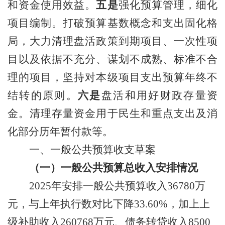
和资金使用效益。
五是
强化预算管理，细化
项目编制。
打破
预算
基数概念和支出固化格
局，
大力清理盘活政策到期项目、一次性项
目以及依据不充分、谋划不成熟、标准不合
理的项目，
坚持对本级项目支出预算年终不
结转的原则。
六是
盘活和用好财政存量资
金。
清理存量资金
用于民生和重点支出及
消
化部分历年暂付款
等
。
一、一般公共预算收支草案
（一）一般公共预算总收入
安排
情况
2025
年安排
一般公共预算收入
36780
万
元
，与上年执行数对比下降
33.60%
，
加上
上
级补助收入
260768
万
元
、
债务转贷收入
8500