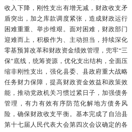
收入下
降
，
刚性支出有增无减，财政收支矛
盾突出，加之库款调度紧张，造成
财政运行
困难重重、举步维艰
。
面对困难，财政部门
迎难而上，积极作为、主动担当，
持续深化
零基预算
改革和财政资金绩效管理，兜牢
“三
保”底线，
统筹资源，
优化支出结构，
全面压
缩非刚性支出，
强化县委、县政府重大战略
任务财力保障，提高财政资金效益和政策效
能，推动党政机关习惯过紧日子，
加强债务
管理，有力有效有序防范化解地方债务风
险，确保财政收支平衡。
基本完成了自治
县
第十七届人民代表大会第
四
次会
议确定的各