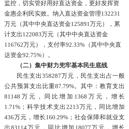
监控，切实管好用好直达资金，更好发挥资
金惠企利民实效。纳入直达资金管理
132231
万
元（其中中央直达资金
125891
万
元），累
计支出
122083
万
元（其中中央直达资金
116762
万
元），支付率
92.33
%
（其中中央直
达资金
92.75
%
）。
（
二）
集中财力兜牢基本民生底线
民生支出
358287
万
元，民生支出占一般
公共预算支出比重
87.79
%
。
其中：教育支出
81148
万元，同比增加
1368
万元，增长
1.71%
；科学技术支出
2213
万元，同比增加
436
万元，增长
160.29%
；社会保障和就业支
出
83114
万元，同比增加
18077
万元，增长