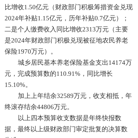
比增收
1.50
亿元（财政部门积极筹措资金兑现
2024
年补贴
1.15
亿元，历年补贴
0.7
亿元）；
二是个人缴费收入同比增收
2313
万元（主要
是
2024
年财政部门积极兑现被征地农民养老
保险
1970
万元）
。
城乡居民基本养老保险基金支出
14174
万
元
，
完成预算数的
110.91
%
，同比
增长
15.10
%
。
加上
上年结余
32589
万
元
，
收支相抵
，
年
终滚存结余
44806
万
元。
以上四本预算
收支
数据是
年终快报
数
据，最终以上级财政部门审定批复的决算数