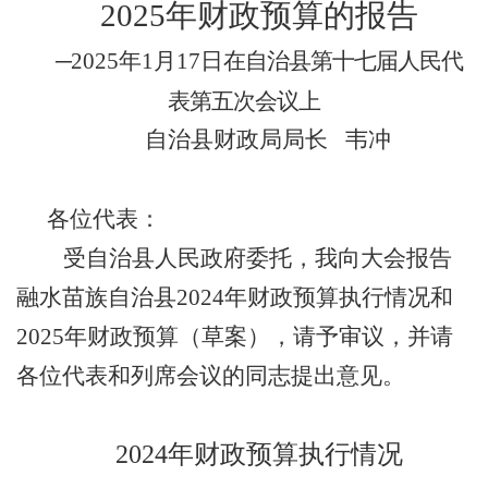
202
5
年财政预算的报告
─
202
5
年
1
月
17
日
在
自治县第十
七
届
人民代
表第五次
会议上
自治县财政局局长
韦冲
各位代表：
受
自治县人民政府
委托，我
向大会
报告
融水苗族自治县
202
4
年财政预算执行情况和
202
5
年财政预算（草案），请予审议，并请
各位
代表
和列席会议的同志提出意见。
202
4
年财政预算执行情况