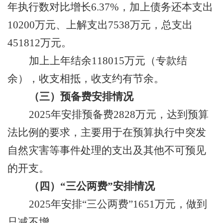
年执行数对比增长
6.37
%
，
加上
债务还本支出
10200
万
元
、
上解支出
7538
万元
，
总支出
451812
万元。
加上
上年结余
118015
万
元
（
专款
结
余
），
收支相抵，
收支约有节余。
（三）预备费
安排
情况
2025
年安排
预备费
2828
万元，
达到预算
法比例的要求
，主要用于
在
预算执行中突发
自然灾害等事件处理的支出及其他不可预见
的开支
。
（四）
“三公
两费
”
安排
情况
202
5
年
安排
“
三公两费
”
1651
万元
，做到
只减不增
。