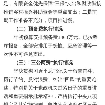
足
，有限资金优先保障
“三保”支出和财政衔接
推进乡村振兴补助资金等重点支出
；
二
是
前
期工作准备不充分，项目推进慢。
（二）预备费执行情况
年初预算安排预备费
3363
万元。已
按程
序报备，
全部安排
用于抚恤、应急管理等一
次性不可遇见支出。
（
三
）
“三公
两费
”
执行
情况
坚决
贯彻习近平总书记关于艰苦奋斗、
厉行节约、反对浪费、纠治
“
四风
”
的重要论
述
，
特别是关于党政机关过紧日子的重要讲
话和重要指示批示精神，严格
执行
中央八项
规定及其实施细则，坚决落实政府过紧日子