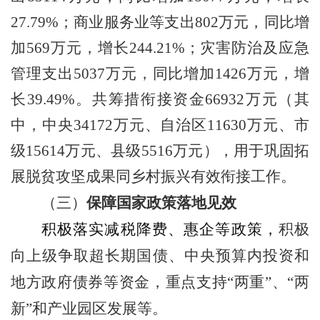
27.79%
；商业服务业等支出
802
万元，同比增
加
569
万元，增长
244.21%
；灾害防治及应急
管理支出
5037
万元，同比增加
1426
万元，增
长
39.49%
。共筹措衔接资金
66932
万元（其
中，中央
34172
万元、自治区
11630
万元、市
级
15614
万元、县级
5516
万元），用于巩固拓
展脱贫攻坚成果同乡村振兴有效衔接工作。
（三）
保障国家政策落地见效
积极落实减税降费
、
惠
企
等政策
，
积极
向上级争取
超长期
国债、中央
预算内
投资
和
地方政府
债券等资金，
重点
支持
“
两重
”、“两
新”和产业
园区
发展等
。