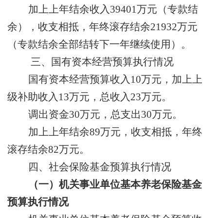
加上
上年结余收入
39401
万
元
（
专款结
余）
，
收支相抵，年终滚存结余
21932
万
元
（专款结余全部结转下一年继续使用）
。
三、
国有资本经营预算执行情况
国有资本经营预算收入
10
万元
，
加上
上
级补助收入
13
万元
，
总收入
23
万元。
调出资金
30
万元，总
支出
30
万元。
加上
上年结余
89
万元
，
收支相抵，年终
滚存结余
82
万元。
四、
社会保险基金预算执行情况
（
一
）机关事业单位基本养老保险基金
预算执行情况