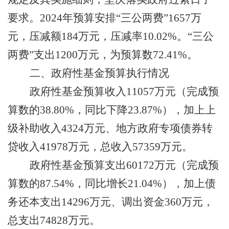
要求。
2024
年预算安排“三公两费”
165
7
万
元
，
压减额
184
万元，压减率
10.02%
。
“
三公
两费
”
支出
1
200
万元，
为
预算数
72.41
%
。
二、政府性基金预算执行情况
政府性基金预算收入
11057
万
元
（
完成预
算数的
38.80
%
，
同比
下降
23.87
%
），
加上
上
级补助收入
4324
万元
、
地方政府专项债券转
贷收入
41978
万
元
，
总收入
57359
万
元。
政府性基金预算支出
60172
万
元
（
完成预
算数的
87.54
%
，同比
增长
21.04
%
），
加上
债
务还本支出
14296
万
元
、调出资金
360
万元
，
总支出
74828
万
元。