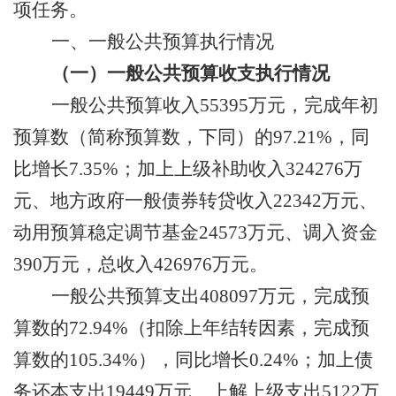
项任务
。
一、一般公共预算执行情况
（一）一般公共预算收支执行情况
一般公共预算收入
55395
万
元，完成年初
预算数
（
简称预算数，下同）
的
97.21
%
，同
比
增长
7.35%
；
加上
上级补助收入
324276
万
元
、
地方政府一般债券转贷收入
22342
万
元
、
动用预算稳定调节基金
24573
万
元
、调入资金
390
万元，总收入
426976
万元。
一般公共预算支出
408097
万
元，完成预
算数的
72.94
%
（
扣
除上年结转因素，
完成预
算数的
105.34
%
）
，同比
增长
0.24
%
；
加上
债
务还本支出
19449
万元、上解上级支出
5122
万