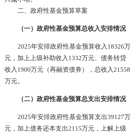
二、政府性基金
预算草案
（
一
）政府性基金预算
总
收入
安排
情况
2025
年安排
政府性基金预算收入
18326
万
元
，
加上
上级补助收入
1332
万元、
债务转贷
收入
1900
万元（再融资债券）
，
总收入
21558
万元。
（二）政府性基金预算总支出安排情况
2025
年安排政府性基金预算支出
39127
万
元，加上债务还本支出
2115
万元，上解上级