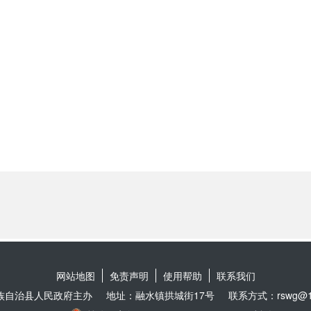
网站地图
免责声明
使用帮助
联系我们
族自治县人民政府主办
地址：融水镇拱城街17号
联系方式：rswg@16