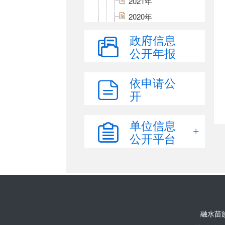
2021年
2020年
2019年
政府信息
2018年
公开年报
2017年
2016年
依申请公
开
2015年
政府决算公开
单位信息
部门预算公开
公开平台
部门决算公开
三公经费
财政专项资金
政府债务
重大建设项目批准和实施领
域公开
融水苗