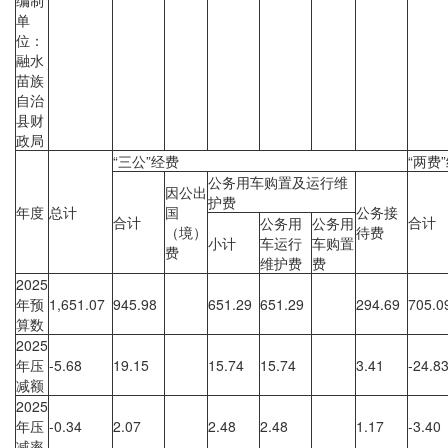
编制
单
位：
融水
苗族
自治
县财
政局
“三公”经费
“两费
公务用车购置及运行维
因公出
护费
年度
总计
国
公务接
合计
合计
公务用
公务用
（境）
待费
小计
车运行
车购置
费
维护费
费
2025
年预
1,651.07
945.98
651.29
651.29
294.69
705.
算数
2025
年压
-5.68
19.15
15.74
15.74
3.41
-24.8
减额
2025
年压
-0.34
2.07
2.48
2.48
1.17
-3.40
减率