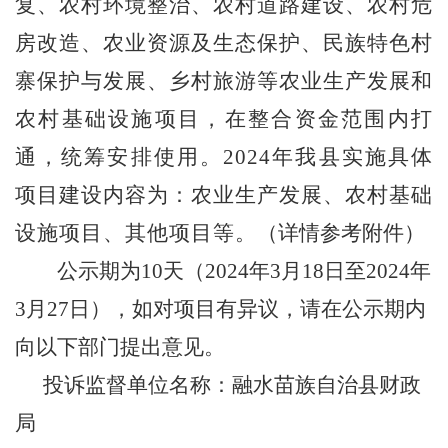
复、农村环境整治、农村道路建设、农村危
房改造、农业资源及生态保护、民族特色村
寨保护与发展、乡村旅游等农业生产发展和
农村基础设施项目，在整合资金范围内打
通，统筹安排使用。
20
24
年我县实施具体
项目建设内容为：农业生产发展、
农村基础
设施项目
、其他
项目
等。
（详情参考附件）
公示期为
10
天（
202
4
年
3
月
18
日至
202
4
年
3
月
27
日），如对项目有异议，请在公示期内
向以下部门提出意见。
投诉监督单位名称：融水苗族自治县财政
局