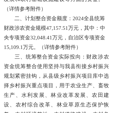
（详情参考附件）
二、
计划
整合资金额度：
202
4
全县统筹
财政涉农资金规模
4
7
,
157
.
51
万元，其中：中
央专项资金
32
,
048.41
万元，自治区专项资金
1
5
,
109.1
万元。
（详情参考附件）
三、统筹整合资金实际投向：
财政涉农
资金统筹整合使用坚持与我县
衔接乡村振兴
规划紧密挂钩，从县级
乡村振兴
项目库中选
择
乡村振兴
重点项目，
用于农业生产、畜牧
生产、水利发展、林业改革发展、农田建
设、农村综合改革、林业草原生态保护恢