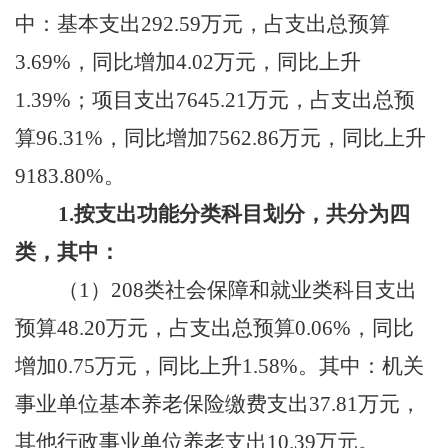
中：基本支出
292.59
万元，占支出总预算
3.69
%，
同比
增加
4.02
万元，同比
上升
1.39
%
；项目支出
7645.21
万元，占支出总预
算
96.31
%，
同比
增加
7562.86
万元，同比
上升
9183.80
%
。
1.按支出功能分类科目划分，共分为
四
类，
其中：
（
1
）
208类
社会保障和就业类科目支出
预算
48.20
万元，占支出总预算
0.06
%，同比
增加
0.75
万元，
同比上升
1.58
%。
其中：机关
事业单位基本养老保险缴费支出
37.81万元，
其他行政事业单位养老支出10.39万元。