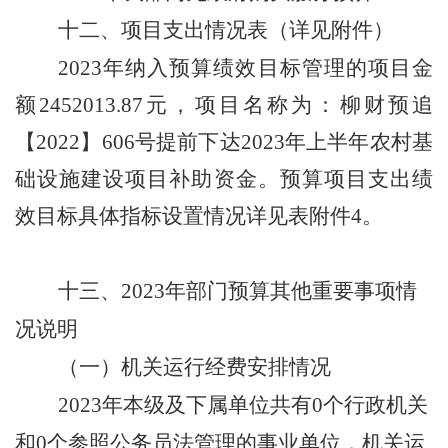
十二、
项目支出情况表（详见附件）
202
3
年纳入预算绩效目标管理的项目金
额
2452013.87
元，项目
名称
为：柳财预追
【
2022】606号提前下达2023年上半年农村基
础设施建设项目补助资金
。
预算
项目支出绩
效目标具体指标设置情况详见表
附件
4
。
十
三
、
202
3
年部门预算其他重要事项情
况说明
（一）机关运行经费安排情况
202
3
年本级及下属单位共有
0
个行政机关
和
0
个参照公务员法管理的事业单位，机关运