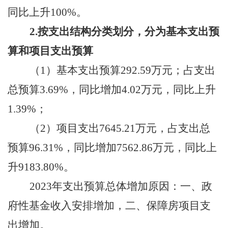
同比
上升
100
%
。
2.按支出结构分类划分，分为基本支出预
算和项目支出预算
（
1）基本支出预算
292.59
万元；占支出
总预算
3.69
%，
同比
增加
4.02
万元，同比
上升
1.39
%
；
（
2）
项目支出
7645.21
万元，占支出总
预算
96.31
%，
同比
增加
7562.86
万元，同比
上
升
9183.80
%
。
202
3
年支出预算总体
增加
原因：
一、
政
府性基金收入安排增加，
二
、保障房项目支
出增加
。