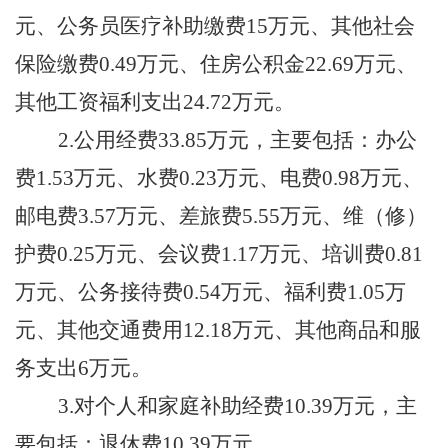
元
、公务员医疗补助缴费
15万元
、其他社会
保险缴费
0.49万元
、住房公积金
22.69万元
、
其他工资福利支出
24.72万元。
2.公用经费
33.85
万元，主要包括：办公
费
1.53万元
、水费
0.23万元
、电费
0.98万元
、
邮电费
3.57万元
、差旅费
5.55万元
、维（修）
护费
0.25万元
、会议费
1.17万元
、培训费
0.81
万元
、公务
接待
费
0.54万元
、
福利费
1.05万
元、
其他交通费用
12.18万元
、其他商品和服
务支出
6万元。
3.对个人和家庭补助经费10.39万元，主
要包括：退休费10.39万元。