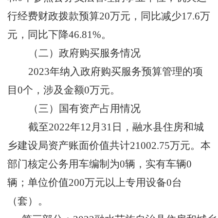
行经费财政拨款预算
20
万元，同比减少
17.6
万
元，同比下降
46.81
%
。
（二）政府购买服务情况
202
3
年纳入政府购买服务预算管理的项
目
0
个，涉及金额
0
万元
。
（三）国有资产占用情况
截至
202
2
年
12月31日，
融水县住房和城
乡建设局
资产账面价值共计
21002.75万
元。本
部门核定公务用车编制为
0
辆，实有车辆
0
辆；单位价值
200万元以上专用设备
0
台
（套）。