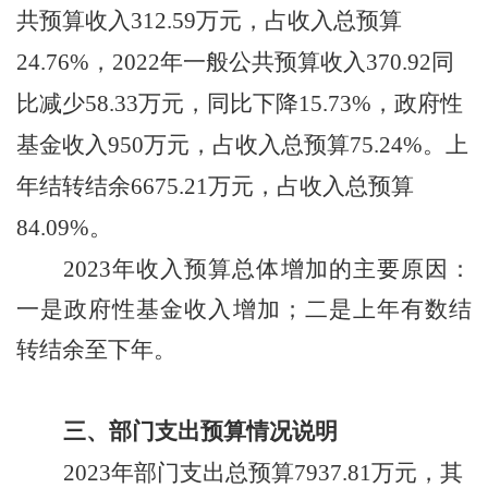
共预算收入
312.59
万元，占收入总预算
24.76
%，
2022年
一
般公共预算收入
370.92
同
比减少
58.33
万元，同比下降
15.73
%
，
政府性
基金收入
950万元，
占收入总预算
75.24
%
。上
年结转结余
6675.21万元，
占收入总预算
84.09
%
。
2023
年收入预算总体增加的主要原因：
一是
政府性基金收入增加
；二是
上年有数结
转结余至下年。
三、部门支出预算情况说明
20
2
3
年部门支出总预算
7937.81
万元，其