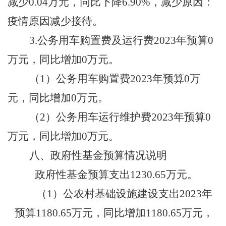
减少
0.04
万元，同比下降
6.90
%，减少原因：
疫情原因减少接待。
3.公务用车购置费及运行费202
3
年预算
0
万元，同比增加
0
万元
。
（
1）公务用车购置费202
3
年预算
0
万
元，同比增加
0
万元
。
（
2）公务用车运行维护费202
3
年预算
0
万元，同比增加
0
万元
。
八、政府性基金预算情况说明
政府性基金预算支出
1230.65
万元
。
（
1
）
公
农村基础设施建设支出
202
3
年
预算
1180.65
万元，同比增加
1180.65
万元
，