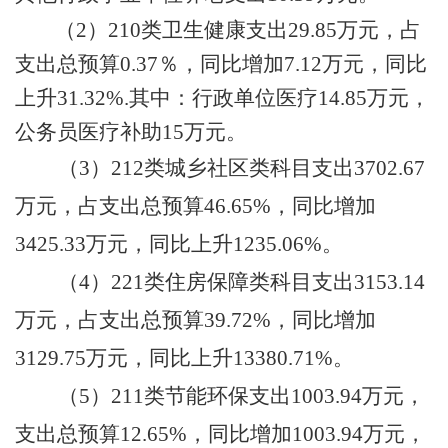
（
2）
210类卫生健康
支出
29.85
万元，占
支出总预算
0.37
％，同比
增加
7.12
万元，
同比
上升
31.32
%
.其中：行政单位医疗14.85万元，
公务员医疗补助15万元。
（
3）
212类
城乡社区类科目支出
3702.67
万元，占支出总预算
46.65
%，同比
增加
3425.33
万元，同比
上升
1235.06
%
。
（
4）
221类
住房保障类科目支出
3153.14
万元，占支出总预算
39.72
%，同比
增加
3129.75
万元，同比
上升
13380.71
%
。
（
5
）
211类
节能环保支出
1003.94万元，
支出总预算
12.65
%，同比
增加
1003.94
万元，