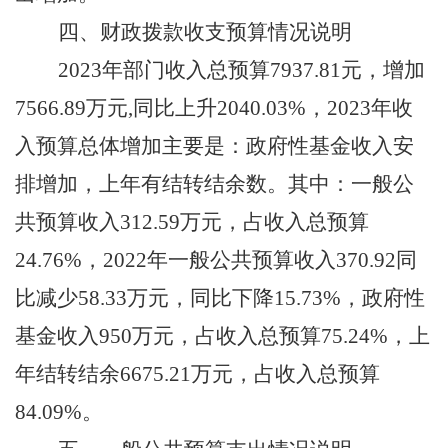
四、财政拨款收支预算情况说明
202
3
年部门收入总预算
7937.81
元，
增加
7566.89
万元
,同比
上升
2040.03
%，202
3
年收
入预算总体
增加
主要是
：
政府性基金收入安
排增加，上年有结转结余数
。其中：一般公
共预算收入
312.59
万元，占收入总预算
24.76
%，
2022年
一
般公共预算收入
370.92
同
比减少
58.33
万元，同比下降
15.73
%
，
政府性
基金收入
950万元，
占收入总预算
75.24
%
，上
年结转结余
6675.21万元，
占收入总预算
84.09
%
。