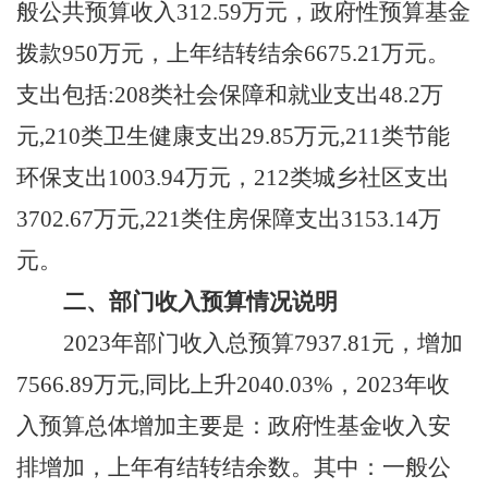
般公共预算收入
312.59
万元
，政府性预算基金
拨款
950万元，上年结转结余6675.21万元。
支出包括
:
208类
社会保障和就业支出
48.2
万
元
,
210类
卫生健康支出
29.85
万元
,
211类
节能
环保支出
1003.94万元，212类城乡社区
支出
3702.67
万元
,
221类
住房保障支出
3153.14
万
元。
二、部门收入预算情况说明
202
3
年部门收入总预算
7937.81
元，
增加
7566.89
万元
,同比
上升
2040.03
%，202
3
年收
入预算总体
增加
主要是
：
政府性基金收入安
排增加，上年有结转结余数
。其中：一般公