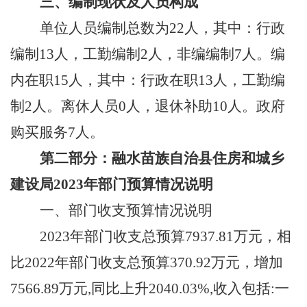
三、编制现状及人员构成
单位人员编制总数为
22人
，其中：行政
编制
1
3
人，工勤编制
2人，非编编制
7
人。编
内在职
15人，其中：行政在职13人，工勤编
制2人。离休人员0人，退休补助
10
人。政府
购买服务
7人。
第
二
部分：
融水苗族自治县住房和城乡
建设局
202
3
年部门预算情况说明
一、部门收支预算情况说明
202
3
年部门收支总预算
7937.81
万元，
相
比
2022年部门收支总预算
370.92
万元
，
增加
7566.89
万元
,同比
上升
2040.03
%,收入包括:一