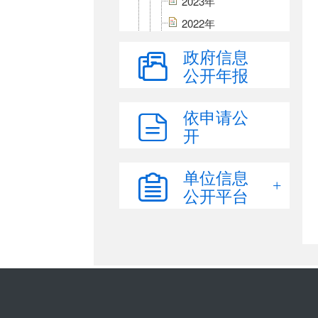
2023年
2022年
2021年
政府信息
2020年
公开年报
2019年
部门决算公开
依申请公
开
三公经费
财政专项资金
单位信息
政府债务
公开平台
重大建设项目批准和实施领
域公开
国有土地使用权
政府采购
国有产权交易
乡村振兴