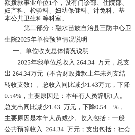
额拨款事业单位
1个，
设有门诊
部、住院
部
、
妇产科、检验科、妇幼保健科、计免科、基
本公共卫生科等科室。
第二部分：
融水苗族自治县
三防中心卫
生院
202
5
年
单位预算
情况说明
一、
单位收支总体情况说明
2025年我单位总收入 2
64.34
万元，总支
出
264.34
万元（不含财政拨款上年未列支结
转收支数）。总收入
同比
减少
1.43
万元
，
下降
0.54%，主要原因是：本年有人员辞职1人。
总支出
同比
减少
1.43
万元
，
下降
0.54
%，
主要原因是本年人员减少
。
收入包括：一般
公共预算
收入
264.34
万元
；支出包括：社会