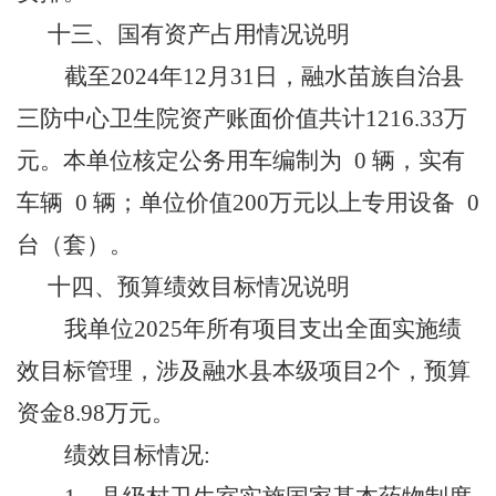
十三、
国有资产占用情况说明
截至
202
4
年
12月31日，
融水苗族自治县
三防中心卫生院
资产账面价值共计
1216.33
万
元。本
单位
核定公务用车编制为
0
辆，实有
车辆
0
辆；单位价值
200万元以上专用设备
0
台（套）。
十四、
预算绩效目标情况说明
我单位
2025年所有项目支出全面实施绩
效目标管理，涉及融水县本级项目2个，预算
资金8.98万元。
绩效目标情况
: