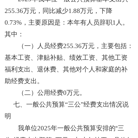
255.36
万元，
同比减少
1.88
万元
，
下降
0.73%，主要原因是：
本年有人员辞职
1人
。
其中：
（一）
人员经费
255.36
万元
，主要包括：
基本工资、津贴补贴、绩效工资、其他工资
福利支出、退休费、其他对个人和家庭的补
助
经费支出
。
（二）
公用经费
0
万元
。
七、
一般公共预算
“三公”经费支出情况说
明
我单位
2025年一般公共预算安排的
“
三