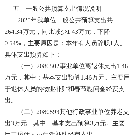
五、
一般公共预算支出情况说明
2025年我单位一般公共预算支出共
264.34万元，
同比减少
1.43
万元
，
下降
0.54%，主要原因是：
本年有人员辞职
1人
。
具体支出预算如下：
（一）
2080502事业单位离退休支出1.46
万元，
其中：基本支出预算
1.46
万元。
主要用
于
退休人员的
物业补贴和春节慰问金
经费支
出
。
（二）
2080599其他行政事业单位养老支
出3
万元，
其中：基本支出预算
3
万元。
主要
用
于
退休人员
生活补助
经费支出
。