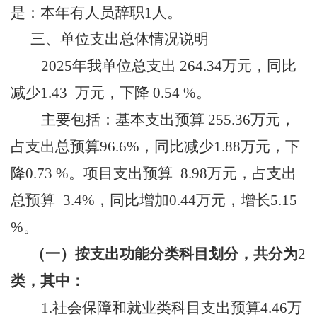
是：
本年有人员辞职
1人
。
三、
单位支出总体情况说明
2025年我单位总支出 264.34万元，
同比
减少
1.43
万元
，
下降
0.54 %。
主要包括：基本支出预算
255.36万元，
占支出总预算
96.6
%，同比
减少
1.88
万元，
下
降
0.73 %
。项目支出预算
8.98
万元，占支出
总预算
3.4
%，同比增加
0.44
万元，
增长
5.15
%。
（一）
按支出功能分类科目划分，共分为
2
类，
其中：
1.社会保障和就业类科目支出预算4.46万