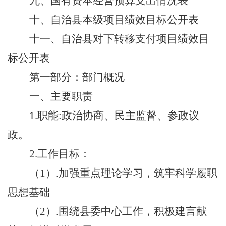
九、
国有资本经营预算支出情况表
十
、
自治
县
本级项目绩效目标公开表
十
一
、
自治
县
对下转移支付项目绩效目
标公开表
第一部分：部门概况
一、
主要职责
1.职能:政治协商、民主监督、参政议
政。
2.工作目标：
（
1）.加强重点理论学习，筑牢科学履职
思想基础
（
2）.围绕县委中心工作，积极建言献