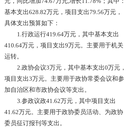
元，同比
增加
74.67
万元
,
增长
11.78
%
；
其中：
基本支出
628.82
万元，项目支出
79.56
万元，
具体支出预算如下：
1.行政运行
419.64
万元，
其中基本支出
410.64
万元，项目支出
9
万元
。主要用于机关
运转。
2.政协会议
3
万元，
其中基本支出
0
万元，
项目支出
3
万元
。主要用于政协常委会议和参
加
自治区和市政协会议
等支出。
3
.参政议政
41.62
万元，
其中项目支出
41.62
万元
。主要用于
政协委员活动、
为政协
委员征订报刊
等
支出。