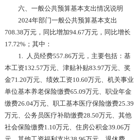
六、
一般公共预算基本支出情况说明
202
4
年部门一般公共预算基本支出
708.38
万元，同比增加
94.67
万元，同比增长
17.72
%
；
其中：
1.
人员经费
557.86
万元，主要包括：基
本工资
132.57
万元、津贴补贴
83.97
万元、奖
金
71.20
万元、绩效工资
10.60
万元、机关事业
单位基本养老保险缴费
65.09
万元、职业年金
缴费
26.04
万元
、
职工基本医疗保险缴费
25.39
万元、公务员医疗补助缴费
28.50
万元、其他
社会保险缴费
1.10
万元、住房公积金
39.06
万
元、其他工资福利支出
38.96
万元、退休费