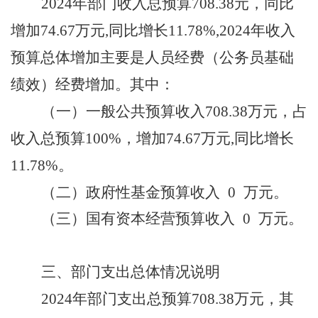
202
4
年部门收入总预算
708.38
元，同比
增加
74.67
万元
,同比
增长
11.78
%,202
4
年收入
预算总体
增加
主要是
人员经费（公务员基础
绩效）
经费
增加
。
其中：
（一）
一般公共预算收入
708.38
万元，占
收入总预算
100%，
增加
74.67
万元
,同比
增长
11.78
%
。
（二）
政府性基金预算收入
0
万元
。
（
三
）
国有资本经营预算收入
0
万元
。
三、
部门支出总体情况说明
202
4
年部门支出总预算
708.38
万元，其