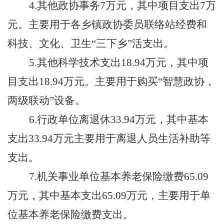
4
.其他政协事务
7
万元，
其中项目支出
7
万
元
。主要用于各乡镇政协委员联络站经费和
科技、文化、卫生
“三下乡”活支出。
5.其他科学技术支出18.94
万元
，
其中项
目支出
18.94
万元
。
主要用于
购买
“智慧政协，
两级联动”设备。
6
.行政单位离退休
33.94
万元，
其中基本
支出
33.94
万元
主要用于离退人员生活补助等
支出。
7
.机关事业单位基本养老保险缴费
65.09
万元，
其中基本支出
65.09
万元
，
主要用于单
位基本养老保险缴费支出。