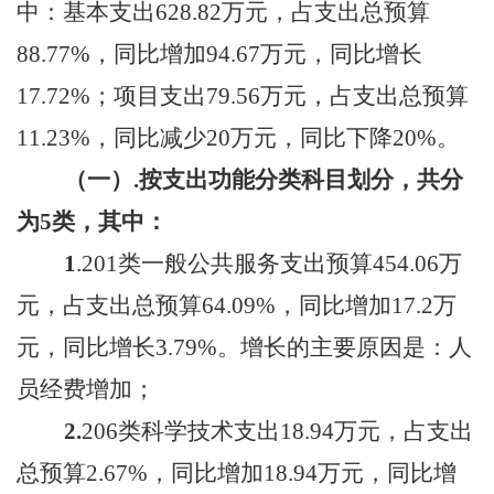
中：基本支出
628.82
万元，占支出总预算
88.77
%，同比增加
94.67
万元，同比增长
17.72
%；项目支出
79.56
万元，占支出总预算
11.23
%，同比减少
20
万元，同比下降
20
%。
（一）
.按支出功能分类科目划分，共分
为
5
类，
其中：
1
.
201类一般公共服务支出预算
454.06
万
元，占支出总预算
64.09
%，同比
增加
17.2
万
元，同比
增长
3.79
%。
增长
的主要原因是：
人
员经费增加
；
2.
20
6
类科学技术支出
18.94
万元
，
占支出
总预算
2.67
%，同比
增加
18.94
万元，同比
增