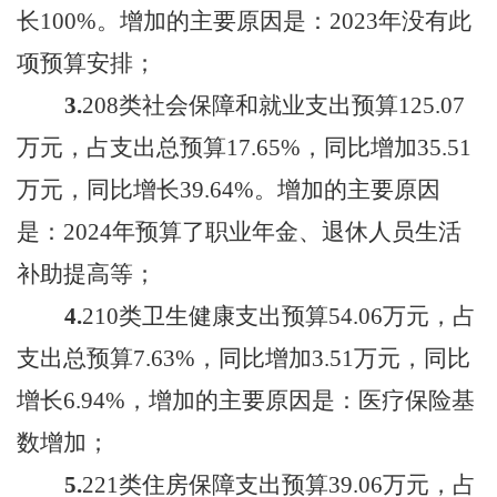
长
100
%。
增加
的主要原因是：
2023年没有此
项
预算
安排
；
3.
208类社会保障和就业支出预算
125.07
万元，占支出总预算
17.65
%，同比
增加
35.51
万元，同比
增长
39.64
%。
增加
的主要原因
是：
2024年预算了职业年金、退休人员生活
补助提高等
；
4.
210类卫生健康支出预算
54.06
万元，占
支出总预算
7.63
%，同比增加
3.51
万元，同比
增长
6.94
%，增加的主要原因是：
医疗保险基
数增加
；
5.
221类住房保障支出预算
39.06
万元，占