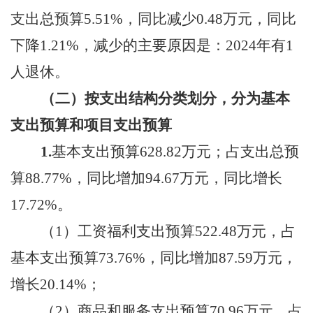
支出总预算
5.51
%，同比
减少
0.48
万元，同比
下降
1.21
%，减少的主要原因是：
2024年有1
人
退休
。
（二）
按支出结构分类划分，分为基本
支出预算和项目支出预算
1.
基本支出预算
628.82
万元；占支出总预
算
88.77
%，同比增加
94.67
万元，同比增长
17.72
%。
（
1）
工资福利支出预算
522.48万元，占
基本支出预算73.76%，同比增加87.59万元，
增长20.14%；
（
2
）
商品和服务支出预算
70.96万元，占