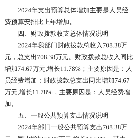
202
4
年支出预算总体
增加
主要是
人员经
费预算安排比上年增加
。
四、
财政拨款收支总体情况说明
2024年我部门财政拨款总收入
708.38
万
元
，总支出
708.38
万元
。
财政拨款总收入
同比
增加
74.67
万元
,
增长
11.78
%
；主要原因是：人
员经费增加；
财政拨款总支出
同比
增加
74.67
万元
,
增长
11.78
%
，主要原因是：人员经费增
加。
五、
一般公共预算支出情况说明
202
4
年部门一般公共预算支出
708.38
万