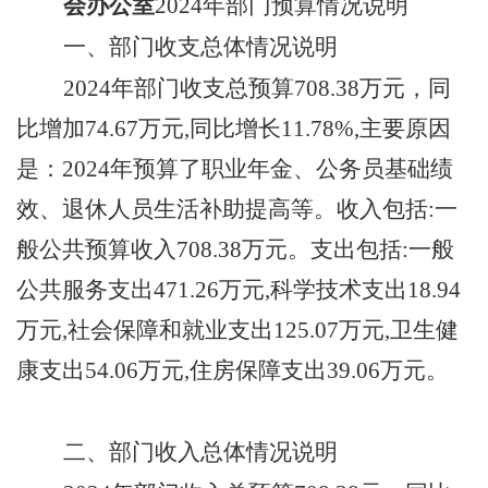
会办公室
202
4
年部门预算情况说明
一、
部门收支总体情况说明
202
4
年部门收支总预算
708.38
万元，同
比
增加
74.67
万元
,同比
增长
11.78
%,
主要原因
是：
2024年预算了职业年金、公务员基础绩
效、退休人员生活补助提高等。
收入包括
:一
般公共预算收入
708.38
万元。支出包括
:一般
公共服务支出
471.26
万元
,科学技术支出
18.94
万元
,社会保障和就业支出
125.07
万元
,卫生健
康支出
54.06
万元
,住房保障支出
39.06
万元。
二、
部门收入总体情况说明