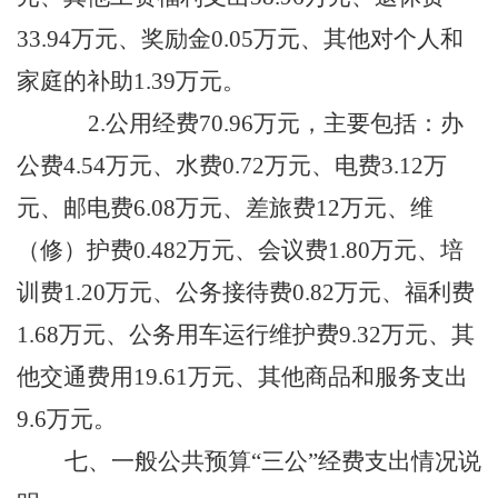
33.94
万元、奖励金
0.05万元、其他对个人和
家庭的补助
1.39
万元。
2.公用经费
70.96
万元，主要包括：办
公费
4.54
万元、水费
0.
72
万元、电费
3.
12
万
元、邮电费
6.08
万元、差旅费
12
万元、维
（修）护费
0.482
万元、会议费
1.80
万元、培
训费
1.20
万元、公务接待费
0.82
万元、福利费
1.68
万元、公务用车运行维护费
9.32
万元、其
他交通费用
19.61
万元、其他商品和服务支出
9.6
万元。
七、
一般公共预算
“三公”经费支出情况说