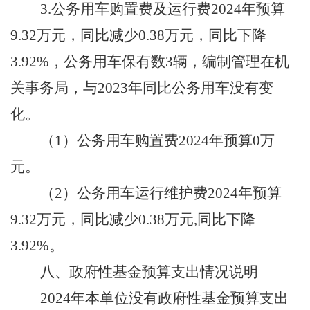
3.公务用车购置费及运行费202
4
年预算
9.32
万元，同比
减少
0.38
万元，同比
下降
3.92
%，公务用车保有
数
3辆
，
编制管理在机
关事务局，与
202
3
年
同比
公务用车
没有变
化
。
（
1）公务用车购置费202
4
年预算
0万
元。
（
2）公务用车运行维护费202
4
年预算
9.32
万元，同比
减少
0.38
万元
,
同比
下降
3.92
%。
八、
政府性基金预算支出情况说明
2024年
本单位没有
政府性基金预算支出