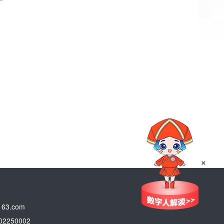
×
3.com
250002