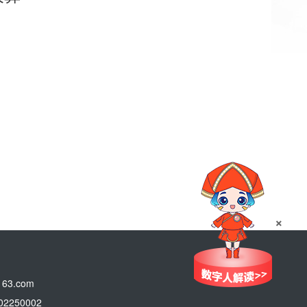
×
3.com
250002