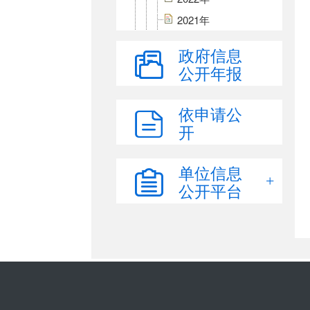
2021年
2020年
政府信息
2019年
公开年报
2018年
三公经费
依申请公
开
财政专项资金
政府债务
单位信息
重大建设项目批准和实施领
域公开
公开平台
国有土地使用权
政府采购
国有产权交易
乡村振兴
环境保护领域