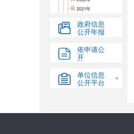
2021年
2020年
政府信息
2019年
公开年报
2018年
三公经费
依申请公
开
财政专项资金
政府债务
单位信息
重大建设项目批准和实施领
域公开
公开平台
国有土地使用权
政府采购
国有产权交易
乡村振兴
环境保护领域