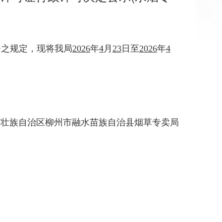
条之规定，现将我局
202
6
年
4
月
23
日至
202
6
年
4
西壮族自治区柳州市融水苗族自治县烟草专卖局