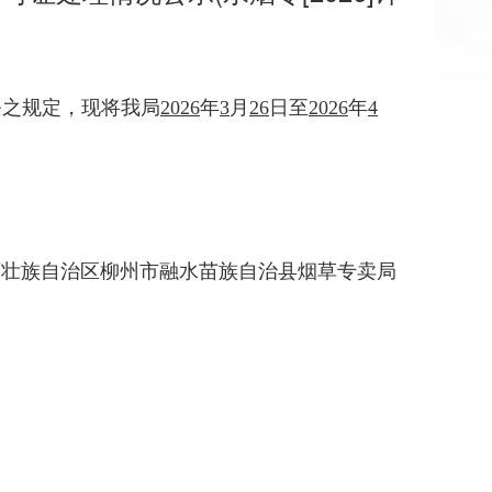
条之规定，现将我局
202
6
年
3
月
26
日至
202
6
年
4
西壮族自治区柳州市融水苗族自治县烟草专卖局