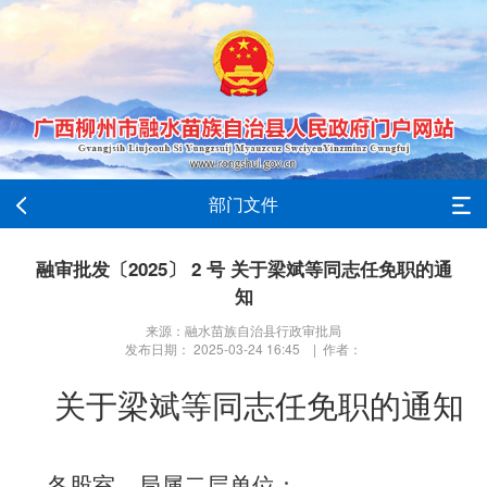
部门文件
融审批发〔2025〕 2 号 关于梁斌等同志任免职的通
知
来源：融水苗族自治县行政审批局
发布日期： 2025-03-24 16:45 | 作者：
关于
梁斌
等同志
任免职
的通知
各股室
，
局属
二层单位
：