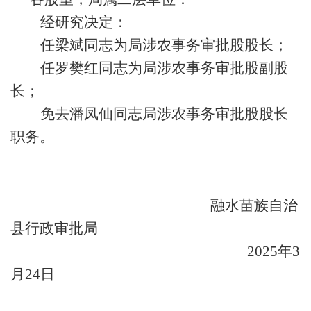
经研究决定：
任
梁斌
同志
为局涉农
事务审批股股长
；
任
罗樊红
同志
为局涉农
事务审批股
副
股
长
；
免去潘凤仙
同志局
涉农
事务审批股股长
职务
。
融水苗族自治
县行政审批局
20
25
年
3
月
24
日