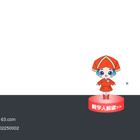
×
3.com
250002