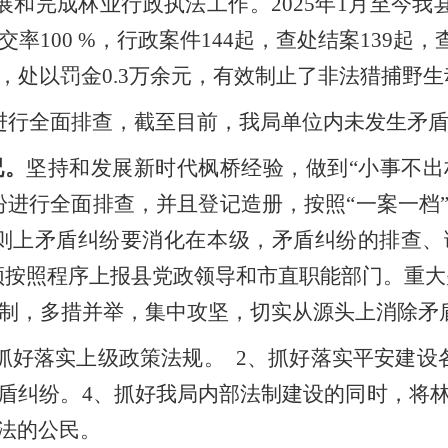
展和完成
林业行政执法
工作。
2025
年
1
月至今
我
交率
100 %
，行政案件
144
起，查处结案
139
起，
，处以罚金
0.3
万余元，有效制止了非法猎捕野生
进行全面排查，
截至目前，
我局单位内未发生矛
况。
坚持和发展新时代枫桥经验，做到
“
小事不出
纷进行全面排查，并且登记造册，按照
“
一案一档
则上矛盾纠纷要消化在本级，矛盾纠纷的排查、
须按照程序上报县党政领导和市直职能部门。重大
制，多措并举，集中攻坚，切实从源头上消除矛
抓好
落实上级政策法规。
2
、
抓好落实平安建设
盾纠纷。
4
、抓好我局内部法制建设的同时，将
法的公民。