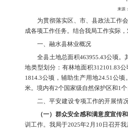
来源：
为
贯彻落实
区、市、县政法工作
成各项工作任务。
结合我局工作实际，
一、融水县林业概况
全县土地总面积
463955.43
公顷。
地类型划分：有林地面积
312101.83
公
1814.3
公顷，辅助生产用地
24.51
公顷
米。境内有
2
个国家级自然保护区和
1
个
二、
平安建设
专项工作
的
开展
情
（一）
群众安全感和满意度宣传
训工作。
我局于
2025
年
2
月
10
日召开我