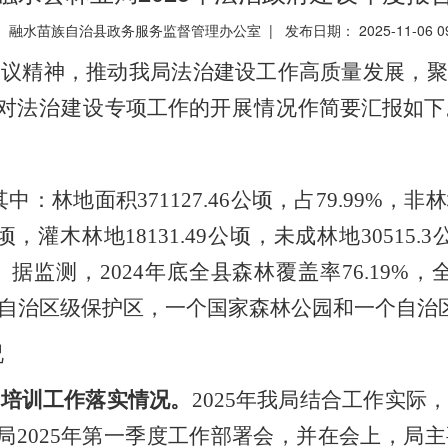
 融水苗族自治县政务服务监督管理办公室 | 发布日期： 2025-11-06 0
会
议
精神，推动
我局法治建设
工作高质量发展
，聚
对
法治建设
专项工作
的
开展
情况
作简要汇报
如下
其中：林地面积
371127.46
公顷，占
79.99%
，非林
顷，灌木林地
18131.49
公顷，未成林地
30515.3
。据监测，
202
4
年底全县森林覆盖率
76.19
%
，
自治区级保护区，一个国家森林公园和一个自治
况
和培训工作落实情况
。
2025
年我局结合工作实际
局
2025
年第一季度工作部署会，并在会上，局主