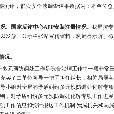
感测评
，
群众安全感调查结果数据
为：本单位总
情况
、
国家反诈中心
APP
安装注册情况
。
我局按专
内以发放、公示栏张贴宣传资料，利局显示屏、微
情况。
纷多元预防调处工作是综合治理工作中一项非常
整充实了由单位领导一把手担任组长，相关局属各
领导小组对全局的矛盾纠纷多元预防调处化解专项
则，对矛盾纠纷多元预防调处化解专项工作进展
项工作信息和统计报送工作机制
,
我局机关和局