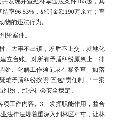
县
共
发现并
查处
林
草违法
案件
165
起，其
查结率
96.53%
，处罚金额
190
万余元
；
查
动物的违法行为。
盾纠纷案件。
村、大事不出镇，矛盾不上交，就地化
”
建立台账。对所有矛盾纠纷原则上一律
调处、化解工作须记录在案备查。如落
疑难矛盾纠纷按照
“
五包
”
责任制，
“
一案
盾纠纷，维护社会安全稳定。
各项工作内容。
3
、
发挥职能作用，整合
林业法律法规着重深入到林区村屯，让林