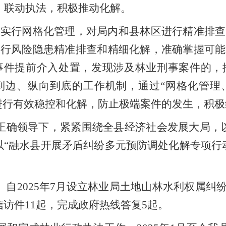
，联动执法，积极推动化解
。
区实行网格化管理，对局内和县林区进行精准排查
进行
风险隐患
精准排查和精细化解，准确掌握可能
事件提前介入处置，发现
涉及林业
刑事案件的，
到边、纵向到底的工作机制，通过
“
网格化管理
进行有效稳控和化解，防止
极端案件
的发生，积极
正确领导下，紧紧围绕全县经济社会发展大局，
以
“
融水县开展
矛盾纠纷
多元预防调处化解专项行
。自
2025
年
7
月设立林业局土地山林水利权属纠
信访件
11
起，完成政府热线答复
5
起。