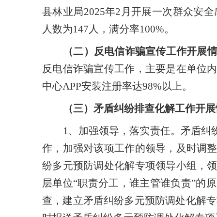
县林业局
2025
年
2
月开展一次
群众安全
人数为
147
人，满分率
100%
。
（二）
反电信诈骗宣传
工作
开展
反电信诈骗宣传
工作
，
主要是在单位
中心
APP
安装注册
率达
98%
以上。
（三）
矛盾纠纷排查化解
工作
开展
1
、
加强领导，落实责任
。
矛盾纠
作，加强对该项工作的领导，及时调
纷多元预防调处化解专项领导小组，
层单位
“
职责分工，谁主管谁负责
”
的原
查，建立矛盾纠纷多元预防调处化解专