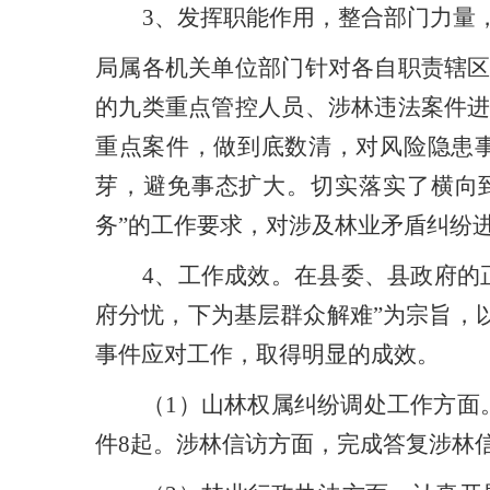
3
、
发挥职能作用，整合部门力量
局属各机关单位部门针对各自职责辖
的九类重点管控人员、涉林违法案件
重点案件，做到底数清，对风险隐患
芽，避免事态扩大。切实落实了横向
务
”
的工作要求，对涉及林业矛盾纠纷
4
、
工作成效
。
在县委、县政府的
府分忧，下为基层群众解难
”
为宗旨，
事件应对工作，取得明显的成效。
（1）
山林权属纠纷调处工作方面
件
8
起。涉林信访方面，
完成答复
涉林