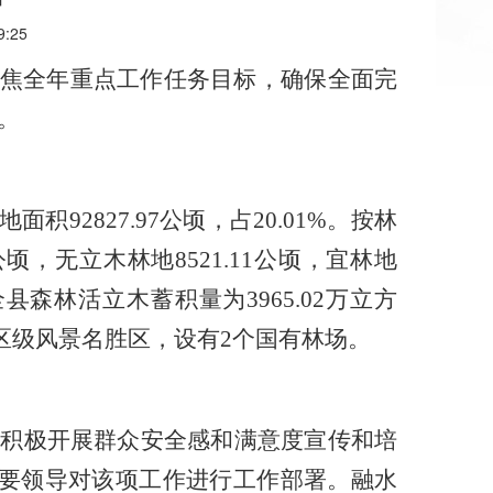
9:25
焦全年重点工作任务目标，确保全面完
。
地面积
92827.97
公顷，占
20.01%
。按林
公顷，无立木林地
8521.11
公顷，宜林地
全县森林活立木蓄积量为
3
965.02
万立方
区级风景名胜区，设有
2
个国有林场。
，积极开展
群众安全感和满意度宣传和培
要领导对该项工作进行工作部署。
融水