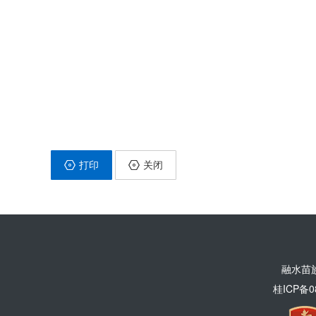
打印
关闭
融水苗
桂ICP备0