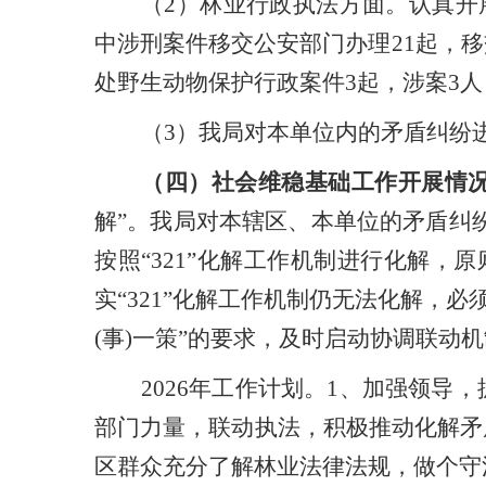
（
2
）林业行政执法方面。认真开
中
涉刑案件
移交公安部门办理
21
起，移
处野生动物保护行政案件
3
起，涉案
3
人
（
3
）
我局对本
单位内
的矛盾纠纷
（四）社会维稳基础工作开展情
解
”
。我局对本辖区、本单位的矛盾纠
按照
“
321
”
化解工作机制进行化解，原
实
“
321
”
化解工作机制仍无法化解，必
(
事
)
一策
”
的要求，及时启动协调联动机
2026
年工作计划。
1
、
加强领导，
部门力量，联动执法，积极推动化解
矛
区群众充分了解林业法律法规，做个守