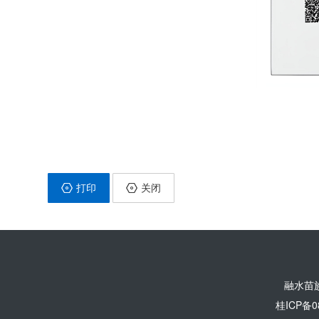
打印
关闭
融水苗
桂ICP备0