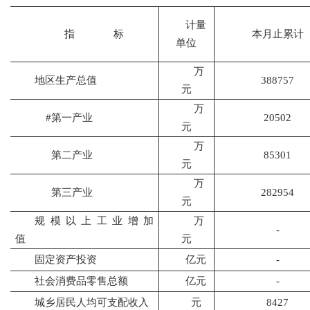
计量
指
标
本月止累计
单位
万
地区生产总值
388757
元
万
#
第一产业
20502
元
万
第二产业
85301
元
万
第三产业
282954
元
规模以上工业增加
万
-
值
元
固定资产投资
亿元
-
社会消费品零售总额
亿元
-
城乡居民人均可支配收入
元
8427