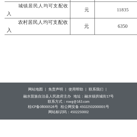
城镇居民人均可支配收
元
11835
入
农村居民人均可支配收
元
6350
入
网站地图 |
免责声明 |
使用帮助 |
联系我们 |
融水苗族自治县人民政府主办
地址：融水镇拱城街17号
联系方式：rswg@163.com
桂ICP备08000526号
桂公网安备 45022502000001号
网站标识码：4502250002