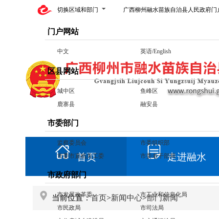
切换区域和部门
广西柳州融水苗族自治县人民政府门
门户网站
中文
英语/English
区县网站
城中区
鱼峰区
鹿寨县
融安县
市委部门
监察委员会
市委组织部
首页
走进融水
市委市直机关工委
市委老干部局
市政府部门
市发展改革委
市工业和信息化局
当前位置：
首页
>
新闻中心
>
部门新闻
市民政局
市司法局