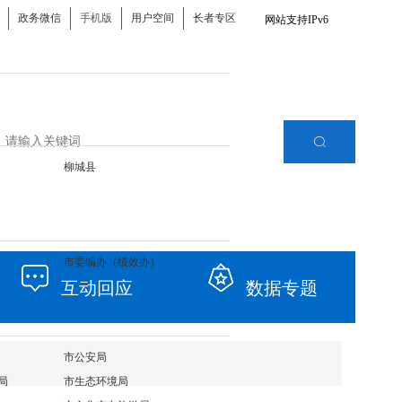
政务微信
手机版
用户空间
长者专区
网站支持IPv6
柳城县
市委编办（绩效办）
互动回应
数据专题
市公安局
局
市生态环境局