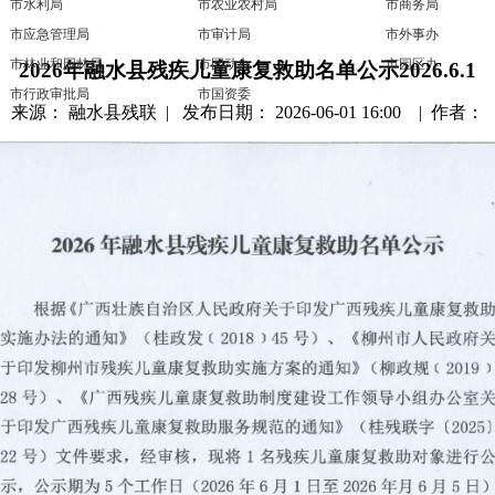
市水利局
市农业农村局
市商务局
市应急管理局
市审计局
市外事办
市林业和园林局
市国动办
市园区办
2026年融水县残疾儿童康复救助名单公示2026.6.1
市行政审批局
市国资委
来源： 融水县残联 | 发布日期： 2026-06-01 16:00 | 作者：
市发展研究中心
市接待办
市地方志办
市科协
市社会科学界联合会
市红十字会