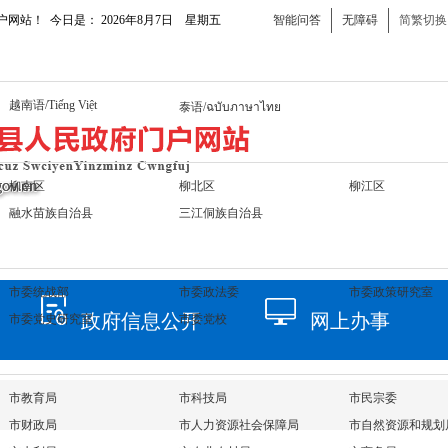
智能问答
无障碍
简繁切换
户网站！ 今日是：
2026年8月7日 星期五
越南语/Tiếng Việt
泰语/ฉบับภาษาไทย
柳南区
柳北区
柳江区
融水苗族自治县
三江侗族自治县
市委统战部
市委政法委
市委政策研究室
政府信息公开
网上办事
市委党史研究室
市委党校
市教育局
市科技局
市民宗委
市财政局
市人力资源社会保障局
市自然资源和规划