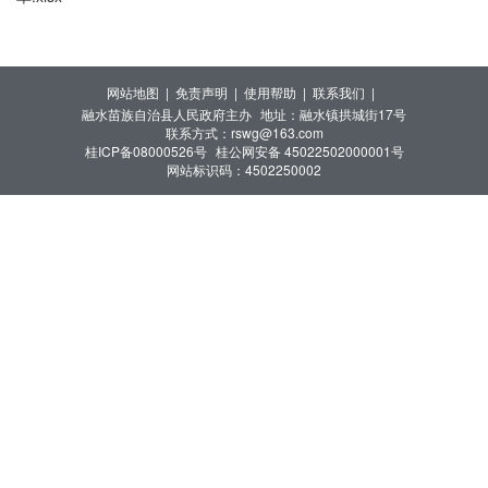
网站地图 |
免责声明 |
使用帮助 |
联系我们 |
融水苗族自治县人民政府主办
地址：融水镇拱城街17号
联系方式：rswg@163.com
桂ICP备08000526号
桂公网安备 45022502000001号
网站标识码：4502250002