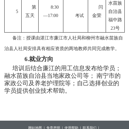
水苗族
第
8
:
30
闫
5
自治县
五天
—1
7
:00
金荣
考试
福中路
23
号
备注：授课由湛江市廉江市人社局和柳州市
融水苗族自
治县
人社局安排具有相应资质的两地教师共同完成教学。
6.
就业方向
培训后结合廉江的用工信息发布给学员；
融水苗族自治县当地家政公司等；
南宁市的
家政公司及养老护理院等；自己选择创业的
学员提供创业技术帮助。
网站地图 |
免责声明 |
使用帮助 |
联系我们 |