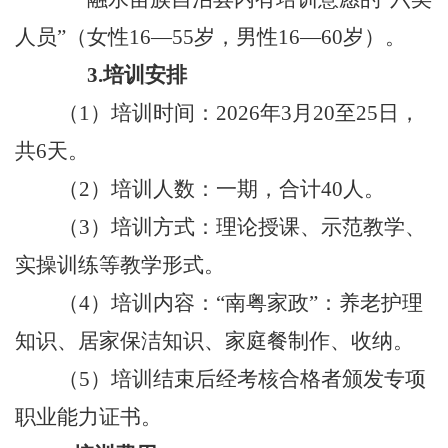
人员
”
（女性
16—55
岁，男性
16—60
岁
）
。
3.
培训安排
（
1
）
培训时间：
202
6
年
3
月
20
至
25
日，
共
6
天
。
（
2
）
培训人数：
一期，合计
40
人。
（
3
）
培训方式：理论授课、示范教学、
实操训练等教学形式。
（
4
）
培训内容：
“
南粤家政
”
：养老护理
知识
、
居家保洁知识
、
家庭餐制作、收纳。
（
5
）
培训结
束后
经考核合格者颁发
专项
职业能力
证书。