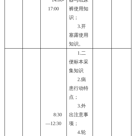
1
7
:00
裤使用知
识；
3.
开
塞露使用
知识。
1.
二
便标本采
集知识
2.
病
患行动特
点；
3.
外
8
:
30
出注意事
—12:30
项；
4.
轮