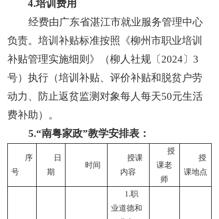
4.
培训费用
经费由广东省湛江市就业服务管理中心
负责。培训
补贴标准按照《柳州市职业培训
补贴管理实施细则》
（
柳人社规〔
202
4
〕
3
号
）
执行
（
培训补贴、评价补贴和脱贫户
劳
动力
、防止返贫监测对象
每人每天
50
元生活
费补助
）。
5.
“
南粤家政
”
教学安排表：
授
序
日
授课
授
时间
课老
号
期
内容
课地点
师
1.
职
业道德和