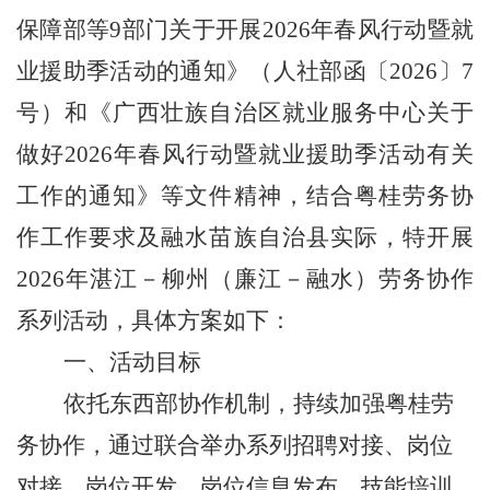
保障部等
9
部门关于开展
2026
年春风行动暨就
业援助季活动的通知》（人社部函〔
2026
〕
7
号）和《广西壮族自治区就业服务中心关于
做好
2026
年春风行动暨就业援助季活动有关
工作的通知》等文件精神，
结合
粤桂劳务协
作工作要求及融水苗族自治县
实际，
特开展
202
6
年湛江
－
柳州（廉江
－
融水）劳务协作
系列活动
，具体方案如下：
一、
活动目标
依托东西部协作机制，持续加强粤桂
劳
务
协作
，
通过联合举办系列招聘对接、岗位
对接、岗位开发
、
岗位信息发布
、技能培训