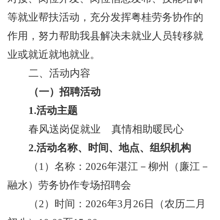
等
就业帮扶
活动，充分发挥粤桂
劳务协作
的
作用，努力帮助
我县
解决未就业人员转移就
业或就近就地就业。
二、活动内容
（一）招聘活动
1.
活动主题
春风
送岗促就业
真情相助暖民心
2.
活动名称、时间、地点、组织机构
（
1
）
名称：
202
6
年
湛江
－
柳州（廉江
－
融水）劳务协作专场招聘会
（
2
）
时间：
202
6
年
3
月
26
日（
农历二月