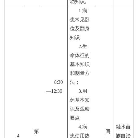
动知识。
1.
病
患常见卧
位及翻身
知识
2.
生
命体征的
基本知识
和测量方
8
:
30
法；
—12:30
3.
用
药基本知
识及观察
要点
4.
病
融水苗
第
闫
4
患使用热
族自治