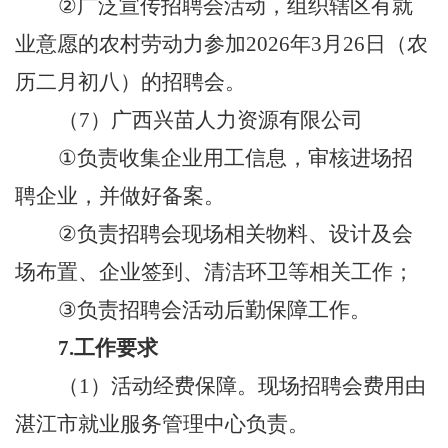
②
广泛宣传招聘会活动
，组织辖区有就
业意愿的农村劳动力参加
202
6
年
3
月
26
日（
农
历二月初八
）
的
招聘会。
（
7
）
广西兴苗人力资源有限公司
①
负责收集
企业
用工信息，审核进场招
聘企业，并做好备案
。
②
负责招聘会现场相关物料、设计及
会
场
布置、
企业签到、
清洁环卫等相关工作；
③
负责招聘会活动
后勤保障工作。
7.
工作要求
（
1
）
活动经费保障。现场招聘会费用由
湛江市就业服务管理中心
负责
。