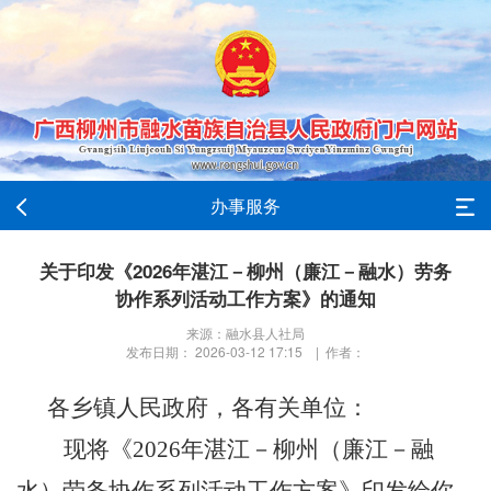
办事服务
关于印发《2026年湛江－柳州（廉江－融水）劳务
协作系列活动工作方案》的通知
来源：融水县人社局
发布日期： 2026-03-12 17:15 | 作者：
各乡镇人民政府
，
各有关单位：
现将
《
202
6
年湛江
－
柳州（廉江
－
融