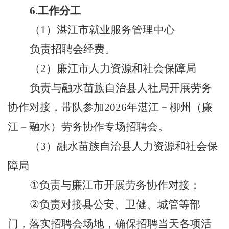
6.
工作分工
（
1
）湛江市就业服务管理中心
负责招聘会经费
。
（
2
）
廉江市人力资源和社会保障局
负责与融水苗族自治县人社局开展劳务
协作对接，带队参加
202
6
年湛江
－
柳州（廉
江
－
融水）劳务协作专场招聘会
。
（
3
）
融水苗族自治县
人力资源和社会保
障
局
①
负责与廉江市开展劳务协作对接；
②
负责对接
县
公安、卫
健
、城管等部
门，落实招聘会场地
，
确保招聘当天各项活