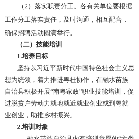
（
2
）落实职责分工。
各有关单
位要
根据
工作分工
落实责任，及时沟通，相互配合，
确保招聘活动圆满
举行
。
（二）技能培训
1.
培养目标
坚持以习近平新时代中国特色社会主义思
想为统领，着力推进粤桂协作，在
融水苗族
自治县
积极开展
“
南粤家政
”
职业技能培训，促
进
脱贫户
劳动力就地就近就业创业或到粤就
业创业，助推乡村振兴。
2.
培训对象
融水苗族自治县
内有培训意愿的
“
六类