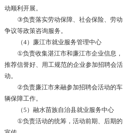
动顺利开展。
③
负责落实劳动保障、社会保险、劳动
争议等政策咨询服务。
（
4
）
廉江市就业服务管理中心
①
负责收集
湛江市和
廉江市
企业信息，
推荐
信誉好、用工规范的企业参加招聘会活
动。
②
负责廉江市来融参加招聘会活动的车
辆保障工作。
（
5
）
融水苗族自治县
就业服务中心
①
负责
活动的
统筹
，
活动前期、后期
的
宣传。