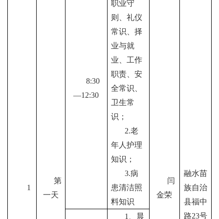
职业守
则、礼仪
常识、择
业与就
业、工作
职责、安
8
:
30
全常识、
—12:30
卫生常
识；
2.
老
年人护理
知识；
3.
病
融水苗
第
闫
1
患清洁照
族自治
一天
金荣
料知识
县福中
路
23
号
1
、晨