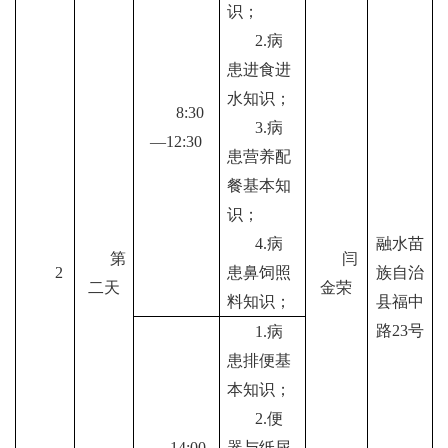
识；
2.
病
患进食进
水知识；
8
:
30
3.
病
—12:30
患营养配
餐基本知
识；
4.
病
融水苗
第
闫
2
患鼻饲照
族自治
二天
金荣
料知识；
县福中
路
23
号
1.
病
患排便基
本知识；
2.
便
1
4:
00-
器与纸尿