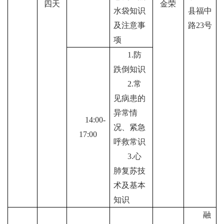
四天
金荣
水袋知识
县福中
及注意事
路
23
号
项
1.
防
跌倒知识
2.
常
见病患的
异常情
1
4:
00-
况、紧急
1
7
:00
呼救常识
3.
心
肺复苏技
术及基本
知识
融