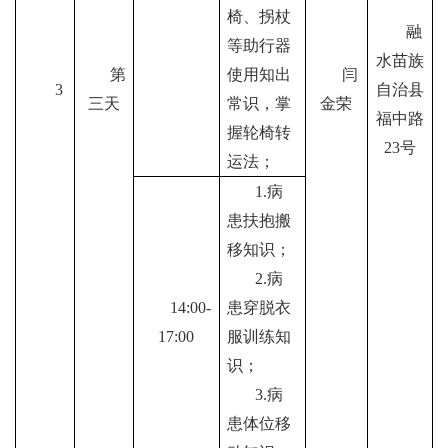
椅、拐杖
融
等助行器
水苗族
第
使用知出
闫
3
自治县
三天
常识，掌
金荣
福中路
握轮椅转
23
号
运法；
1.
病
患扶抱搬
移知识；
2.
病
1
4:
00-
患穿脱衣
1
7
:00
服训练知
识；
3.
病
患体位移