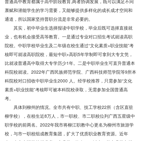
普通高中教育都属于高中阶段教育,两者协调发展，既可以满足不同
禀赋和潜能学生的学习需要，又能够提供多样化的成长成才空间和
通道，所以国家坚持普职分流是非常必要的。
其实，初中毕业生选择报读中职学校，毕业后既可选择直接就
业，也有机会接受高等教育。一是通过专业对口招生考试就读高职
院校。中职学校毕业生及二年级在校生通过“文化素质+职业技能”考
核即可就读高职院校，最短中职+高职5年学制即可拿到大专文凭，
比就读普通高中取得大专学历少1年。二是中职毕业生可直升普通本
科院校就读。2022年广西民族师范学院、广西科技师范学院等9所本
科院校对口招收中职毕业生2000 人。经学校推荐，只需参加“文化
素质+职业技能”考核即可被本科院校录取，无需参加全国普通高
考。
具体到柳州的情况。全市共有中职、技工学校22所（含区直驻
柳学校），在校生近8万人，市一职校、市二职校位列广西五星级中
职学校的前两名。2022年我市将柳江职教中心更名为柳州市旅游学
校，与市一职校组成教育集团，扩大了优质职业教育资源。近年