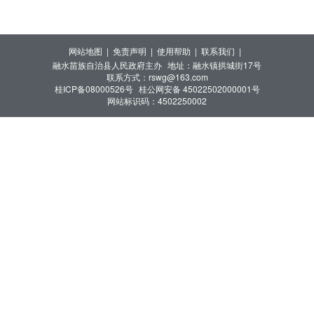
段新生入学“一窗受理、一表申请、一套材料、一网
通办”。
网站地图 |
免责声明 |
使用帮助 |
联系我们 |
融水苗族自治县人民政府主办
地址：融水镇拱城街17号
联系方式：rswg@163.com
桂ICP备08000526号
桂公网安备 45022502000001号
网站标识码：4502250002