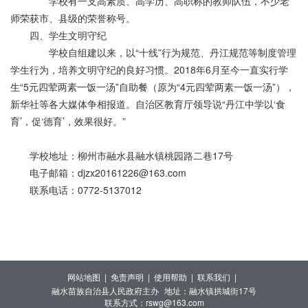
学校有一支高素质、高学历、高职称的教师队伍，不少老
师荣获市、县级的荣誉称号。
四、学生文明守纪
学校自组建以来，以“十线”行为规范、丹江规范等制度管理
学生行为，培养文明守纪的良好习惯。2018年6月至今一直实行学
生“5元四荤两素一饭一汤”自助餐（原为“4元四荤两素一饭一汤”），
新华社等各大媒体争相报道。自治区教育厅领导说“丹江中学以‘食
育’，促‘德育’，效果很好。”
学校地址：柳州市融水县融水镇桃园路二巷17号
电子邮箱：djzx20161226@163.com
联系电话：0772-5137012
网站地图 |
免责声明 |
使用帮助 |
联系我们 |
融水苗族自治县人民政府主办
地址：融水镇拱城街17号
联系方式：rswg@163.com