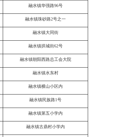
融水镇华强路
96
号
融水镇珠砂路
2
号之一
融水镇大同街
融水镇拱城街
62
号
融水
镇
朝
阳
西路总工会大院
融水镇水东村
融水镇横山小区内
融水
镇
民族路
1
号
融水镇第五小学内
融水镇古鼎村小学内