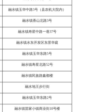
融水镇玉华中路
3
号（县农机大院内）
融水
镇
香山北路
3
号
融水镇寿星中路一巷
37
号
融水镇
水东开发区东景华庭
融水镇玉华东路
5
号
融水镇寿星北路
52
号
融水镇民族路鑫都楼
融水地王步行街
融水镇玉华东路
2
号
融水
镇
苗家小镇商业街
10
号楼