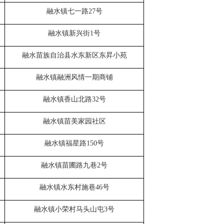
融水镇七一路
27
号
融水镇新兴街
1
号
融水苗族自治县水东新区东昇小苑
融水镇
融洲风情一期商铺
融水镇香山北路
32
号
融水镇苗美家园社区
融水镇福星
路
150
号
融水镇苗圃路九巷
2
号
融水
镇
水东
村施巷
46
号
融水镇小荣村
马头山屯
3
号