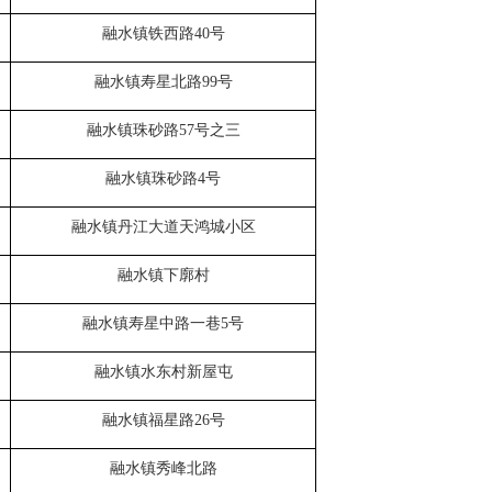
融水镇铁西路
40
号
融水镇寿星北路
99
号
融水镇珠砂路
57
号之三
融水
镇
珠砂路
4
号
融水镇丹江大道天鸿城小区
融水镇下廓村
融水镇寿星中路一巷
5
号
融水镇水东村新屋屯
融水镇福星路
26
号
融水镇秀峰北路