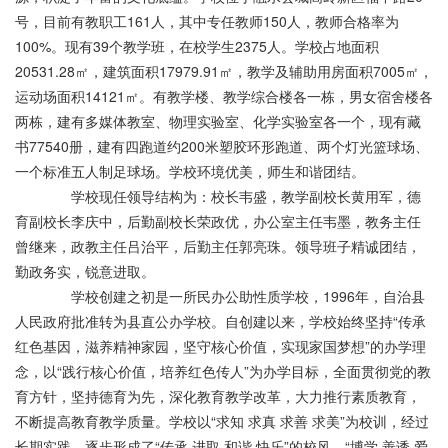
号，目前有教职工161人，其中专任教师150人，教师合格率为
100%。现有39个教学班，在校学生2375人。学校占地面积
20531.28㎡，建筑面积17979.91㎡，教学及辅助用房面积7005㎡，
运动场面积14121㎡。有教学楼、教学综合楼各一栋，男女宿舍楼各
两栋，建有多媒体教室、物理实验室、化学实验室各一个，现有藏
书77540册，建有四跑道约200米塑胶环形跑道、两个灯光篮球场、
一个标准五人制足球场。学校环境优美，师生和谐团结。
学校现任领导结构为：校长韦盛，教学副校长黄用军，德
育副校长李庆中，后勤副校长荣政优，办公室主任韦墨，教务主任
曾继来，政教主任吕治平，后勤主任郭亮珠。领导班子精诚团结，
勤政务实，锐意进取。
学校创建之初是一所民办公助性质学校，1996年，自治县
人民政府批准转为县直公办学校。自创建以来，学校始终坚持“传承
红色基因，滋养精神家园，坚守核心价值，实现家国梦想”的办学理
念，以“践行核心价值，培养红色传人”为办学目标，全面贯彻党的教
育方针，坚持德育为先，深化教育教学改革，大力推行素质教育，
不断提高教育教学质量。学校以“求知 求真 求善 求美”为校训，经过
长期实践，逐步形成了“传承 进取 和谐 快乐”的校风，“博学 善诱 爱