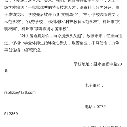
点，学校通过对音乐、美术、舞蹈、体育等特长生的培养，为上一
级学校输送了一批批优秀的特长技术人才，深得社会各界好评。由
于成绩突出，学校先后被评为县“文明单位”、“中小学校园管理文明
示范学校”、“优秀学校”、柳州地区“科技教育示范学校”、柳州市“文
明校园”、柳州市“禁毒教育示范学校”。
“雄关漫道真如铁，而今漫步从头越”。放眼未来，任重而道
远。保桓中学全体师生始终凝心聚力，艰苦创业，不辱使命，力争
再创佳绩，续写辉煌。
学校地址：融水镇福中路20
号
电子邮箱：
rsbhzx@126.com
电话：0772—
5123691