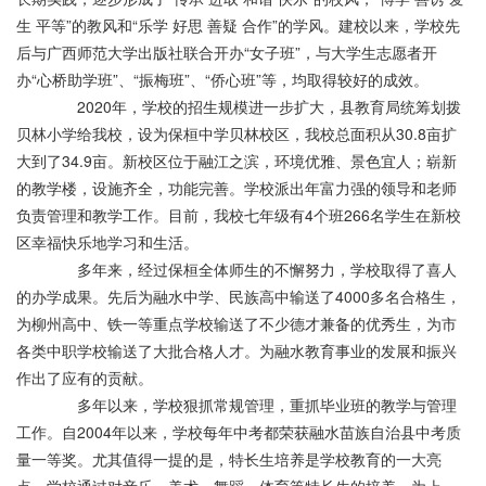
生 平等”的教风和“乐学 好思 善疑 合作”的学风。建校以来，学校先
后与广西师范大学出版社联合开办“女子班”，与大学生志愿者开
办“心桥助学班”、“振梅班”、“侨心班”等，均取得较好的成效。
2020年，学校的招生规模进一步扩大，县教育局统筹划拨
贝林小学给我校，设为保桓中学贝林校区，我校总面积从30.8亩扩
大到了34.9亩。新校区位于融江之滨，环境优雅、景色宜人；崭新
的教学楼，设施齐全，功能完善。学校派出年富力强的领导和老师
负责管理和教学工作。目前，我校七年级有4个班266名学生在新校
区幸福快乐地学习和生活。
多年来，经过保桓全体师生的不懈努力，学校取得了喜人
的办学成果。先后为融水中学、民族高中输送了4000多名合格生，
为柳州高中、铁一等重点学校输送了不少德才兼备的优秀生，为市
各类中职学校输送了大批合格人才。为融水教育事业的发展和振兴
作出了应有的贡献。
多年以来，学校狠抓常规管理，重抓毕业班的教学与管理
工作。自2004年以来，学校每年中考都荣获融水苗族自治县中考质
量一等奖。尤其值得一提的是，特长生培养是学校教育的一大亮