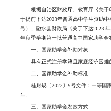
根据自治区财政厅
、
教育厅《关于
于提前下达
2023
年普通高中学生资助中
号）、融水县财政局《关于下达
2023
年
年
秋
季学期第一批普通高中国家助学金
一、
国家助学金
补助对象
具有正式注册学籍且家庭经济困难
二
、
国家助学金
补助标准
桂财规〔
2022
〕
9
号文件
：
一等国
生
。
三
、
国家助学金发放方式