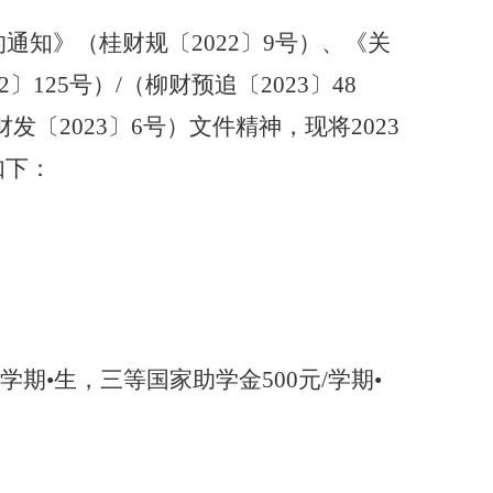
的通知》（桂财规〔
2022
〕
9
号）
、
《
关
2
〕
125
号）
/
（柳财预追
〔
202
3
〕
48
财发〔
2023
〕
6
号）
文件精神
，现将
202
3
如下：
/学期•生
，
三等国家助学金
500
元
/学期•