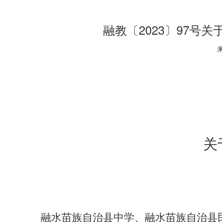
融教〔2023〕97号
关
融水
苗族自治县
中学、融水
苗族自治
县