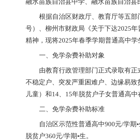
融水
苗族自治
县中学、融水
苗族自治
县
根据自治区财政
厅、
教育厅
等五部
号）
、柳州市财政局
《
关于下达
2025
年
精神，现将
202
5
年
春
季学期普通高中学
一、免学杂费补助对象
由教育行政管理部门正式录取有正
不稳定户、突发严重困难户、边缘易致
儿童）
和
14
、
15
年脱贫户子女普通高中
二
、免学杂费补助标准
自治区示范性普通高中
900
元
/
学期
•
脱贫户
360
元
/
学期
•
生。