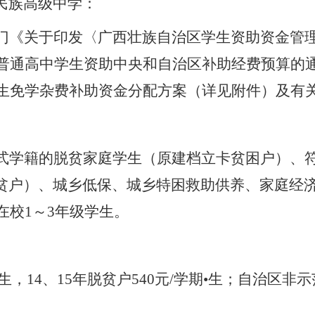
民族
高级中学
：
门
《关于印发〈广西壮族自治区学生资助资金管
普通高中学生资助中央和自治区补助经费预算的
生免学杂费补助资金分配方案（详见附件）及有
式学籍的脱贫
家庭学生
（原建档立卡贫困户）、
贫户）、城乡低保、
城乡
特困
救助
供养、家庭经
在校
1
～
3
年级学生。
生，
14
、
15
年脱贫户
540
元
/
学期
•
生；自治区非示