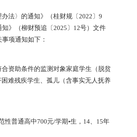
理办法〉的通知》（桂财规〔
2022
〕
9
通知
》
（柳财预追
〔
202
5
〕
1
2
号）
文件
关事项通知如下：
符合资助条件的
监测对象家庭学生（脱贫
济困难残疾学生、孤儿
（含事实无人抚养
范性普通高中
700
元
/
学期
•
生
，
14
、
15
年