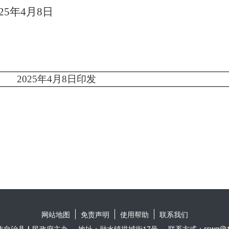
2
5
年
4
月
8
日
公室
2025
年
4
月
8
日印发
网站地图
免责声明
使用帮助
联系我们
族自治县人民政府主办
地址：融水镇拱城街17号
联系方式：rswg@16