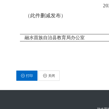
20
（
此件删减发布
）
融水苗族自治县教育局办
打印
关闭
融水苗