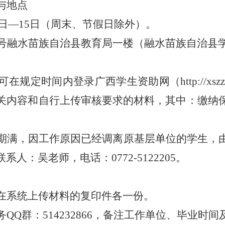
与地点
日
—
15
日（周末、节假日除外）
。
号
融水苗族自治县
教育局一楼（融水苗族自治县
可在规定时间内登录广西学生资助网（
http://xsz
关内容和自行上传审核要求的材料，其中：缴纳
期满，因工作原因已经调离原基层单位的学生，
联系人：吴老师，电话：
0772-5122205
。
在系统上传材料的复印件各一份。
务
QQ
群：
514232866
，备注工作单位、毕业时间