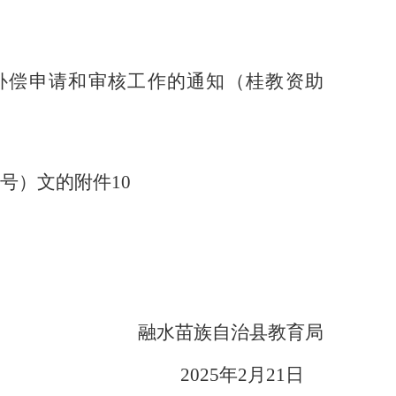
补偿申请和审核工作的通知
（
桂教资助
号
）
文的附件
10
融水苗族自治县教育局
202
5
年
2
月
21
日