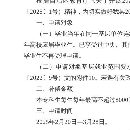
根据自治区教育厅《关于开展
20
〔
2025
〕
1
号）精神，为切实做好我县
2
一、申请对象
（
一
）
毕业当年在同一基层单位连
年高校应届毕业生。已享受过中央、其
毕业生不再受理申请。
（
二
）
申请对象基层就业范围要
〔
2022
〕
9
号
）
文的附件
10
。若遇有关
二、补偿金额
本专科生每生每年最高不超过
8000
三、申请时间
2025
年
2
月
20
日
—3
月
28
日。