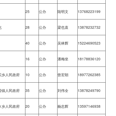
25
公办
陆明文
13768223199
屯
28
公办
梁也直
13878232732
40
公办
吴林辉
15224690523
16
公办
潘梅坐
18178836120
贝乡人民政府
10
公办
曾宏朝
18977262385
睦镇人民政府
35
公办
刘伟全
13878249790
水乡人民政府
20
公办
杨忠辉
13597146938