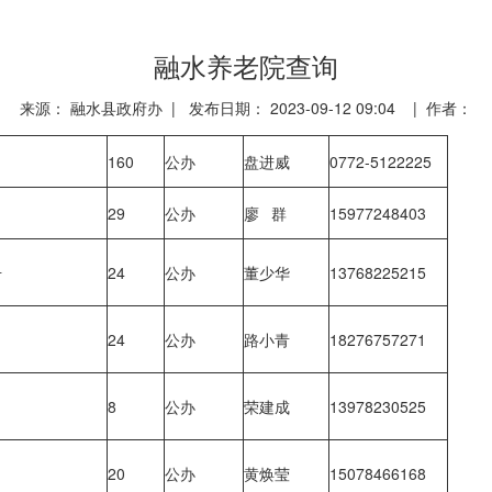
融水养老院查询
来源： 融水县政府办 | 发布日期： 2023-09-12 09:04 | 作者：
160
公办
盘进威
0772-5122225
29
公办
廖 群
15977248403
号
24
公办
董少华
13768225215
24
公办
路小青
18276757271
8
公办
荣建成
13978230525
20
公办
黄焕莹
15078466168