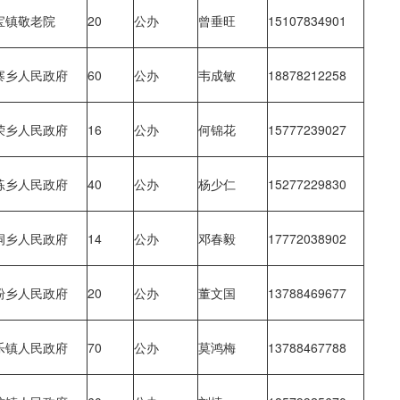
宝镇敬老院
20
公办
曾垂旺
15107834901
寨乡人民政府
60
公办
韦成敏
18878212258
荣乡人民政府
16
公办
何锦花
15777239027
练乡人民政府
40
公办
杨少仁
15277229830
洞乡人民政府
14
公办
邓春毅
17772038902
粉乡人民政府
20
公办
董文国
13788469677
乐镇人民政府
70
公办
莫鸿梅
13788467788