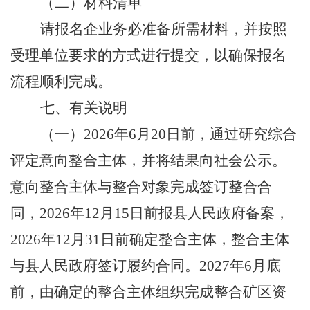
（二）材料清单
请报名企业务必准备所需材料，并按照
受理单位要求的方式进行提交，以确保报名
流程顺利完成。
七、有关说明
（一）
2026
年
6
月
20
日前，
通过
研究综合
评定意向整合主体，并将结果向社会公示。
意向整合主体与整合对象完成签订整合合
同，
2026
年
12
月
15
日前报县人民政府备案，
2026
年
12
月
31
日前确定整合主体，整合主体
与县人民政府签订履约合同。
2027
年
6
月底
前，由确定的整合主体组织完成整合矿区资