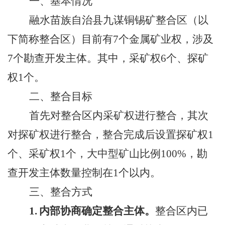
一、基本情况
融水苗族自治县九谋铜锡矿整合区（以
下简称整合区）目前有
7
个金属矿业权，涉及
7
个勘查开发主体。其中，采矿权
6
个、探矿
权
1
个。
二、整合目标
首先对整合区内采矿权进行整合，其次
对探矿权进行整合，整合完成后设置探矿权
1
个、采矿权
1
个，大中型矿山比例
100%
，勘
查开发主体数量控制在
1
个以内。
三、整合方式
1.
内部协商确定整合主体。
整合区内已