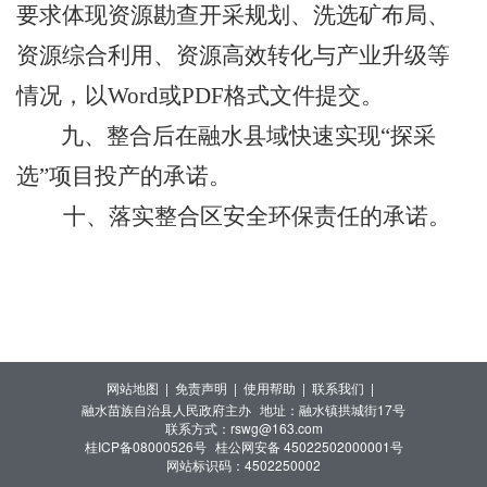
要求体现资源勘查开采规划、洗选矿布局、
资源综合利用、资源高效转化与产业升级等
情况，以
Word
或
PDF
格式文件提交
。
九、整合后在融水县域快速实现“探采
选”项目投产的承诺。
十、落实整合区安全环保责任的承诺。
网站地图 |
免责声明 |
使用帮助 |
联系我们 |
融水苗族自治县人民政府主办
地址：融水镇拱城街17号
联系方式：rswg@163.com
桂ICP备08000526号
桂公网安备 45022502000001号
网站标识码：4502250002