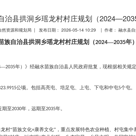
治县拱洞乡瑶龙村村庄规划（2024—20
然资源和规划局 | 发布日期： 2026-05-14 10:29 | 作者： 融水
苗族自治县拱洞乡瑶龙村村庄规划（
—
年
2024
2035
—
年）》经融水苗族自治县人民政府批复，现根据相关规
4
2035
公顷。包括高亮屯、培足屯、上屯、下屯和中屯
个屯。
823.9915
5
近期至
年，远期至
年。
2030
2035
瑶龙村
“苗族文化
康养文化”，重点发展特色农业种植、村屯集中
+