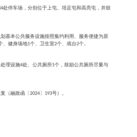
划
处停车场，分别位于上屯、培足屯和高亮屯，并鼓
4
规划基本公共服务设施按照集约利用、服务便捷为原
个、健身场地
个、卫生室
个、戏台
个。
1
2
2
水处理设施
处、公共厕所
个，鼓励公共厕所尽量与
4
1
批复（融政函〔
〕
号）。
2024
193