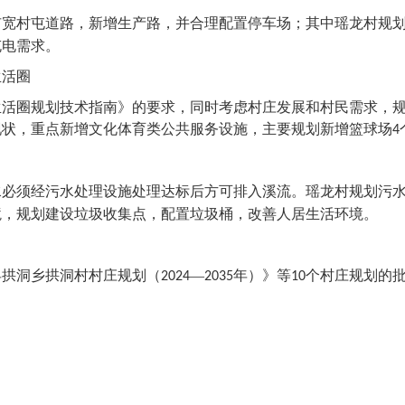
扩宽村屯道路，新增生产路，并合理配置停车场；其中瑶龙村规
充电需求。
生活圈
生活圈规划技术指南》的要求，同时考虑村庄发展和村民需求，
现状，重点新增文化体育类公共服务设施，主要规划新增篮球场
4
水必须经污水处理设施处理达标后方可排入溪流。瑶龙村规划污
境，规划建设垃圾收集点，配置垃圾桶，改善人居生活环境。
县拱洞乡拱洞村村庄规划（
—
年）》等
个村庄规划的
2024
2035
10