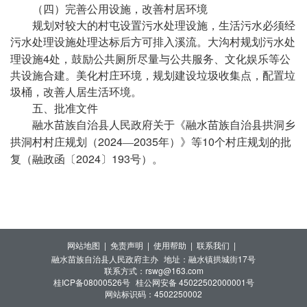
（四）完善公用设施，改善村居环境
规划对较大的村屯设置污水处理设施，生活污水必须经
污水处理设施处理达标后方可排入溪流。大沟村规划污水处
4
理设施
处，鼓励公共厕所尽量与公共服务、文化娱乐等公
共设施合建。美化村庄环境，规划建设垃圾收集点，配置垃
圾桶，改善人居生活环境。
五、批准文件
融水苗族自治县人民政府关于《融水苗族自治县拱洞乡
2024
2035
10
拱洞村村庄规划（
—
年）》等
个村庄规划的批
2024
193
复（融政函〔
〕
号）。
网站地图 |
免责声明 |
使用帮助 |
联系我们 |
融水苗族自治县人民政府主办
地址：融水镇拱城街17号
联系方式：rswg@163.com
桂ICP备08000526号
桂公网安备 45022502000001号
网站标识码：4502250002