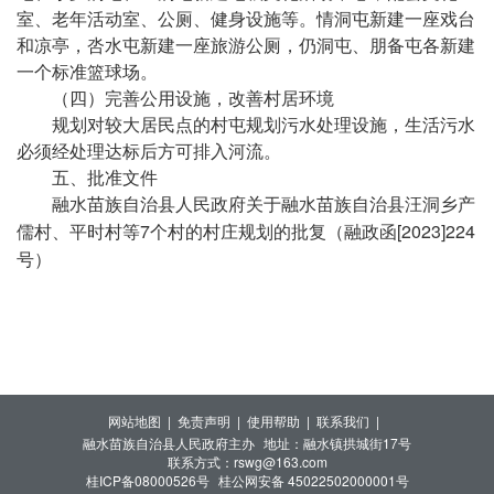
室、老年活动室、公厕、健身设施等。情洞屯新建一座戏台
和凉亭，呇水屯新建一座旅游公厕，仍洞屯、朋备屯各新建
一个标准篮球场。
（四）完善公用设施，改善村居环境
规划对较大居民点的村屯规划污水处理设施，生活污水
必须经处理达标后方可排入河流。
五、批准文件
融水苗族自治县人民政府关于融水苗族自治县汪洞乡产
7
[2023]224
儒村、平时村等
个村的村庄规划的批复（融政函
号）
网站地图 |
免责声明 |
使用帮助 |
联系我们 |
融水苗族自治县人民政府主办
地址：融水镇拱城街17号
联系方式：rswg@163.com
桂ICP备08000526号
桂公网安备 45022502000001号