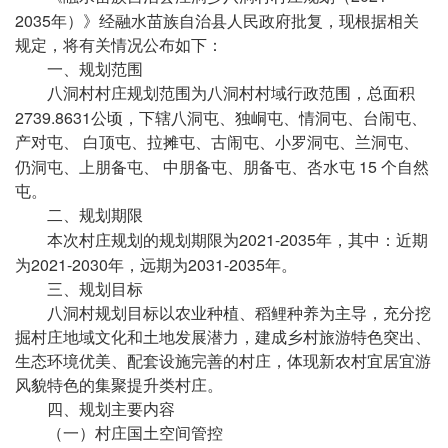
2035
年）》经融水苗族自治县人民政府批复，现根据相关
规定，将有关情况公布如下：
一、规划范围
八洞村村庄规划范围为八洞村村域行政范围，总面积
2739.8631
公顷，下辖八洞屯、独峒屯、情洞屯、台闹屯、
产对屯、
白顶屯、拉摊屯、古闹屯、小罗洞屯、兰洞屯、
15
仍洞屯、上朋备屯、
中朋备屯、朋备屯、呇水屯
个自然
屯。
二、规划期限
2021-2035
本次村庄规划的规划期限为
年，其中：近期
2021-2030
2031-2035
为
年，远期为
年。
三、规划目标
八洞村规划目标以农业种植、稻鲤种养为主导，充分挖
掘村庄地域文化和土地发展潜力，建成乡村旅游特色突出、
生态环境优美、配套设施完善的村庄，体现新农村宜居宜游
风貌特色的集聚提升类村庄。
四、规划主要内容
（一）村庄国土空间管控