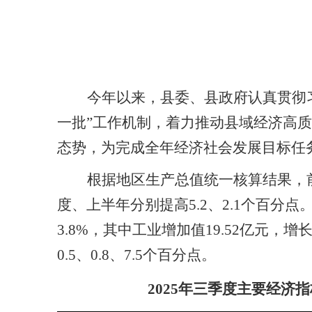
今年以来，县委、县政府认真贯彻
一批
”
工作机制，着力推动县域经济高质
态势，为完成全年经济社会发展目标任
根据地区生产总值统一核算结果，
度、上半年分别
提高
5.2
、
2.1
个百分点
3.8
%
，其中工业增加值
19.52
亿元，增
0.
5
、
0.
8
、
7.5
个百分点。
2025年三季度主要经济