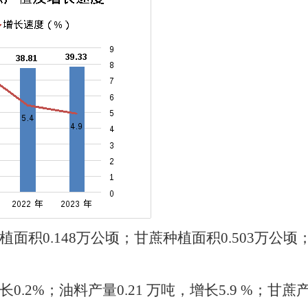
面积0.148万
公顷
；甘蔗种植面积0.503万
公顷
。
0.2%；油料产量0.21 万吨，增长5.9 %；甘蔗产