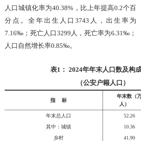
人口城镇化率为
40.38%
，比上年提高
0.2
个百
分点。全年出生人口
3743
人，出生率为
7.16‰
；死亡人口
3299
人，死亡率为
6.31‰
；
人口自然增长率
0.85‰
。
表1： 2024年年末人口数及构
（公安户籍人口）
年末数（
指 标
人）
年末总人口
52.26
其中：城镇
10.36
乡村
41.90