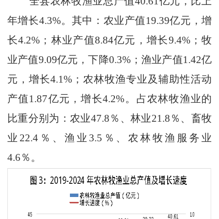
全县农林牧渔业总产值
40.61
亿元，比上
年增长
4.3%
。其中：农业产值
19.39
亿元，增
长
4.2%
；林业产值
8.84
亿元，增长
9.4%
；牧
业产值
9.09
亿元，下降
0.3%
；渔业产值
1.42
亿
元，增长
4.1%
；农林牧渔专业及辅助性活动
产值
1.87
亿元，增长
4.2%
。占农林牧渔业的
比重分别为：农业
47.8
％、林业
21.8
％、畜牧
业
22.4
％、渔业
3.5
％、农林牧渔服务业
4.6
％。