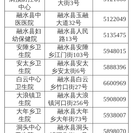
大街3号
中心
融水县中
融水县玉融
5122049
医医院
大道32号
融水县妇
融水县人民
5135475
幼保健院
路13号
安陲乡卫
融水县安陲
5948015
生院
乡江门街103号
安太乡卫
融水县安太
5888396
生院
乡安太街6号
白云中心
融水县白云
6600969
卫生院
乡竹口街27号
大浪镇卫
融水县大浪
5908009
生院
镇河口街256号
大年乡卫
融水县大年
5938007
生院
乡大年街73号
洞头中心
融水县洞头
5898070