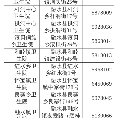
卫生院
镇洞头街25号
杆洞中心
融水县杆洞
5878009
卫生院
乡杆洞街17号
拱洞中心
融水县拱洞
5928036
卫生院
乡拱洞街31号
滚贝侗族
融水县滚贝
5868014
乡卫生院
乡滚贝街26号
和睦镇卫
融水县和睦
5818013
生院
镇建设街45号
红水乡卫
融水县红水
5968102
生院
乡红水街1号
怀宝镇卫
融水县怀宝
6450069
生院
镇中寨街178号
良寨乡卫
融水县良寨
5978045
生院
乡良寨街146号
融水县融水
融水镇卫
5130066
镇友爱路（碧桂