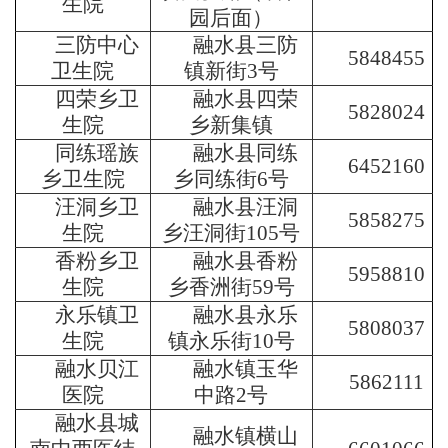
生院
园后面）
三防中心
融水县三防
5848455
卫生院
镇新街3号
四荣乡卫
融水县四荣
5828024
生院
乡新集镇
同练瑶族
融水县同练
6452160
乡卫生院
乡同练街6号
汪洞乡卫
融水县汪洞
5858275
生院
乡汪洞街105号
香粉乡卫
融水县香粉
5958810
生院
乡香洲街59号
永乐镇卫
融水县永乐
5808037
生院
镇永乐街10号
融水贝江
融水镇玉华
5862111
医院
中路2号
融水县城
融水镇横山