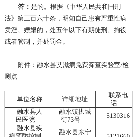
答：
是的。根据《中华人民共和国刑
法》第三百六十条，明知自己患有严重性病
卖淫、嫖娼的，处五年以下有期徒刑、拘役
或者管制，并处罚金。
附件：融水县艾滋病免费筛查实验室/检
测点
联系电
单位名称
详细地址
话
融水县人
融水镇拱城
5130316
民医院
街73号
融水县疾
融水县东宁
5121660
病预防控制