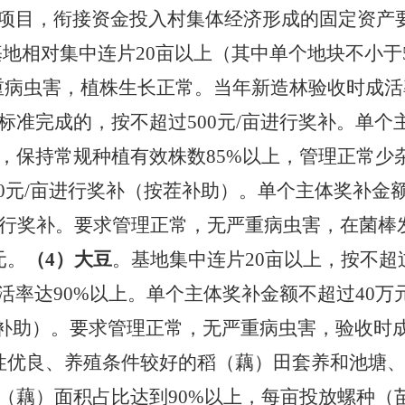
项目，
衔接资金投入
村集体经济
形成的固定资产
基地相对集中连片
20亩以上（其中单个地块不小
重病虫害，植株生长正常。当年新造林验收时成活
标准完成的，按不超过500元/亩进行奖补。单个
上，保持常规种植有效株数85%以上，管理正常
00元/亩进行奖补（按茬补助）。单个主体奖补金额
棒进行奖补。要求管理正常，无严重病虫害，在菌棒
元。
（
4）大豆
。基地集中连片
20亩以上，按不超
率达90%以上。单个主体奖补金额不超过40万
茬补助）。要求管理正常，无严重病虫害，验收时
性优良、养殖条件较好的稻（藕）田套养和池塘
（藕）面积占比达到90%以上，每亩投放螺种（苗