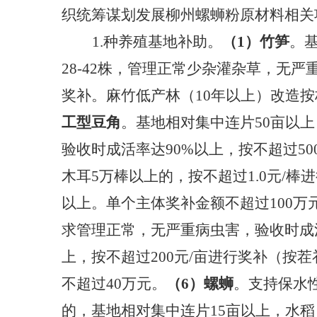
织统筹谋划发展柳州螺蛳粉原材料相关
1.种养殖基地补助。
（
1）竹笋
。
28-42
株，管理正常少杂灌杂草，无严
奖补。麻竹低产林（10年以上）改造按
工型豆角
。基地相对集中连片
50亩以
验收时成活率达90%以上，按不超过5
木耳
5万棒以上的，按不超过1.0元/
以上。单个主体奖补金额不超过100万
求管理正常，无严重病虫害，验收时成活
上，按不超过200元/亩进行奖补（按
不超过40万元。
（
6）螺蛳
。支持保水
的，基地相对集中连片
15亩以上，水稻