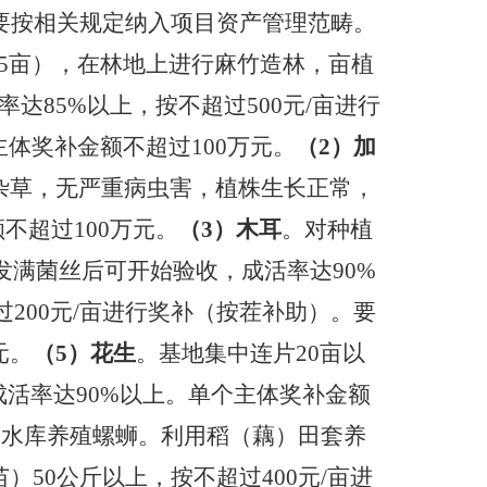
要按相关规定纳入项目资产管理范畴
。
于5亩），在林地上进行麻竹造林，亩植
率达
85%以上，按不超过
5
00元/亩进行
主体奖补金额不超过100万元。
（
2）加
少杂草，无严重病虫害，植株生长正常，
不超过100万元。
（
3）木耳
。对种植
发满菌丝后可开始验收，成活率达90%
过200元/亩进行奖补（按茬补助）。要
元。
（
5）花生
。基地集中连片
20亩以
成活率达90%以上。单个主体奖补金额
、水库养殖螺蛳。利用稻（藕）田套养
）50公斤以上，按不超过400元/亩进