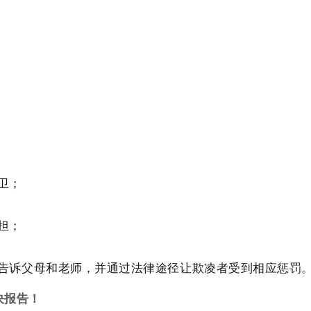
卫；
担；
告诉父母和老师，并通过法律途径让欺凌者受到相应惩罚
决报告！