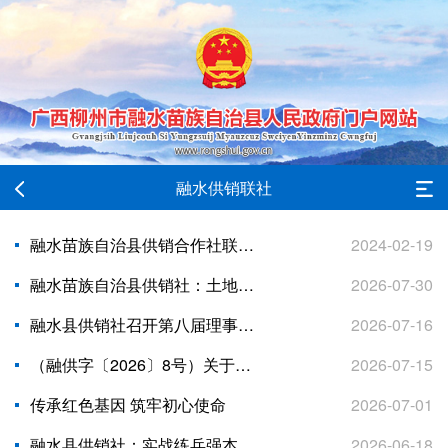
融水供销联社
融水苗族自治县供销合作社联合社
2024-02-19
融水苗族自治县供销社：土地托管助农兴 送肥送技促增收
2026-07-30
融水县供销社召开第八届理事会第六次全体（扩大）会议
2026-07-16
（融供字〔2026〕8号）关于龙健双等同志任免职的通知
2026-07-15
传承红色基因 筑牢初心使命
2026-07-01
融水县供销社：实战练兵强本领 筑牢安全防护线
2026-06-18