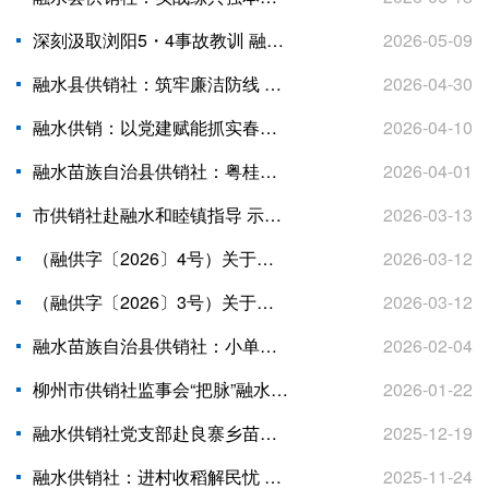
深刻汲取浏阳5・4事故教训 融水县供销社抓实烟花爆竹专项安全检查
2026-05-09
融水县供销社：筑牢廉洁防线 压实安全责任 扎实部署五一节前重点工作
2026-04-30
融水供销：以党建赋能抓实春耕为农服务
2026-04-10
融水苗族自治县供销社：粤桂协作好物馆 打通农货出山“新通道”
2026-04-01
市供销社赴融水和睦镇指导 示范基层社建设成效显著
2026-03-13
（融供字〔2026〕4号）关于调整县供销社领导班子成员工作分工的通知
2026-03-12
（融供字〔2026〕3号）关于杨子谋等同志任免职的通知
2026-03-12
融水苗族自治县供销社：小单也配送 践行为农服务承诺
2026-02-04
柳州市供销社监事会“把脉”融水：亮点可圈可点，短板立行立改
2026-01-22
融水供销社党支部赴良寨乡苗坪村开展系列志愿服务活动
2025-12-19
融水供销社：进村收稻解民忧 助农增收暖人心
2025-11-24