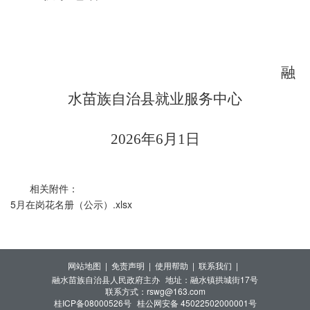
融
水苗族自治县
就业服务中心
20
26
年
6
月
1日
相关附件：
5月在岗花名册（公示）.xlsx
网站地图 |
免责声明 |
使用帮助 |
联系我们 |
融水苗族自治县人民政府主办
地址：融水镇拱城街17号
联系方式：rswg@163.com
桂ICP备08000526号
桂公网安备 45022502000001号