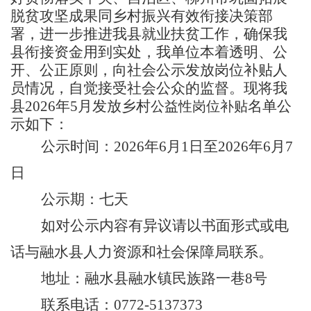
脱贫攻坚成果同乡村振兴有效衔接决策部
署
，
进一步推进我县就业扶贫工作，
确保我
县
衔接
资金用到实处，我单位本着透明、公
开、公正原则，向社会公示
发放岗位
补贴人
员情况，自觉接受社会公众的监督。现将我
县
20
26
年
5
月发放乡村
名单公
公益性岗位补贴
示如下：
公示时间：
20
26
年
6
月
1
日至
2026
年
6
月
7
日
公示期：
七
天
如对公示内容有异议请以书面形式或电
话与融水县人力资源和社会保障局联系。
地址：融水县融水镇民族路一巷
8号
联系电话：
0772-5137373