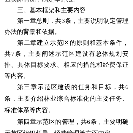
三、
基本框架和主要内容
第一章总则，共
3
条，主要说明制定管理
办法的背景和依据。
第二章
建立示范区的原则和基本条件
，
共
7
条，主要阐述
示范区建设有总体规划安
排、具体目标要求、相应的措施和经费保证
等
内容
。
第三章
示范区建设的任务和目标
，共
6
条，主要介绍
林业综合标准化
的
主要任务
、
标准体系
等内容。
第四章
示范区的管理
，共
6
条，主要明确